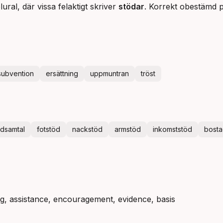
lural, där vissa felaktigt skriver
stödar
. Korrekt obestämd pl
subvention
ersättning
uppmuntran
tröst
ödsamtal
fotstöd
nackstöd
armstöd
inkomststöd
bosta
ng, assistance, encouragement, evidence, basis