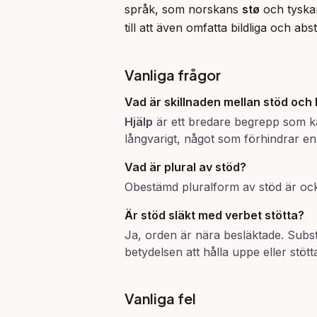
språk, som norskans 
stø
 och tyska
till att även omfatta bildliga och ab
Vanliga frågor
Vad är skillnaden mellan
stöd
och
Hjälp
är ett bredare begrepp som ka
långvarigt, något som förhindrar en k
Vad är plural av
stöd
?
Obestämd pluralform av stöd är oc
Är
stöd
släkt med verbet
stötta
?
Ja, orden är nära besläktade. Subs
betydelsen att hålla uppe eller stött
Vanliga fel