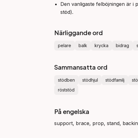
Den vanligaste felböjningen är i p
stöd).
Närliggande ord
pelare
balk
krycka
bidrag
Sammansatta ord
stödben
stödhjul
stödfamilj
st
röststöd
På engelska
support, brace, prop, stand, backi