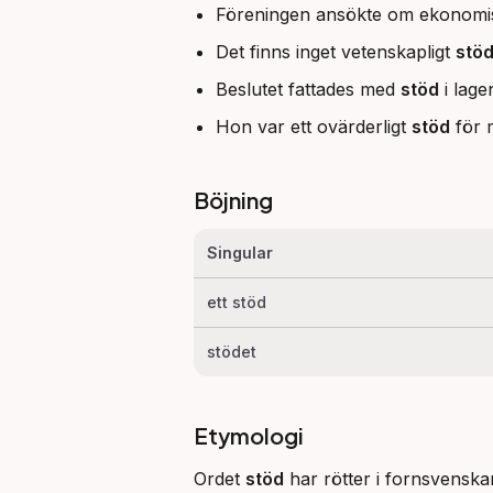
Föreningen ansökte om ekonomi
Det finns inget vetenskapligt
stö
Beslutet fattades med
stöd
i lage
Hon var ett ovärderligt
stöd
för m
Böjning
Singular
ett stöd
stödet
Etymologi
Ordet 
stöd
 har rötter i fornsvenska