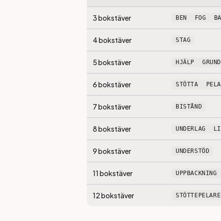
3
bokstäver
BEN
FOG
B
4
bokstäver
STAG
5
bokstäver
HJÄLP
GRUND
6
bokstäver
STÖTTA
PEL
7
bokstäver
BISTÅND
8
bokstäver
UNDERLAG
L
9
bokstäver
UNDERSTÖD
11
bokstäver
UPPBACKNING
12
bokstäver
STÖTTEPELARE