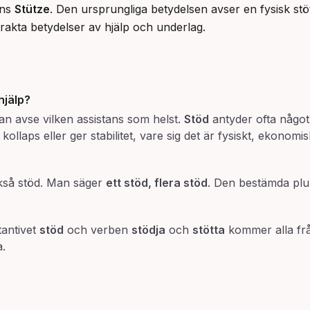
ns 
Stütze
. Den ursprungliga betydelsen avser en fysisk stöt
strakta betydelser av hjälp och underlag.
hjälp
?
n avse vilken assistans som helst.
Stöd
antyder ofta något
ollaps eller ger stabilitet, vare sig det är fysiskt, ekonomisk
kså stöd. Man säger
ett stöd, flera stöd
. Den bestämda plu
tantivet
stöd
och verben
stödja
och
stötta
kommer alla fr
a.