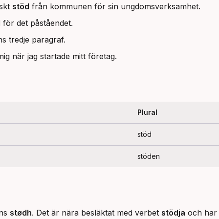
skt
stöd
från kommunen för sin ungdomsverksamhet.
d
för det påståendet.
ns tredje paragraf.
ig när jag startade mitt företag.
Plural
stöd
stöden
ns 
stødh
. Det är nära besläktat med verbet 
stödja
 och har