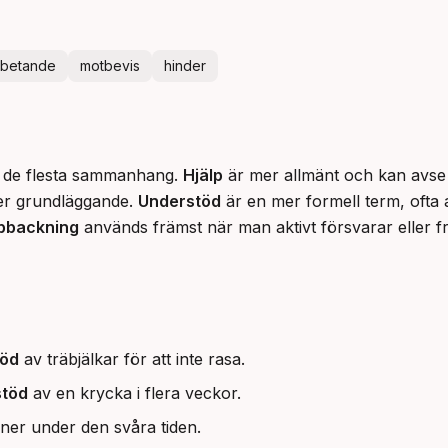
rbetande
motbevis
hinder
 i de flesta sammanhang. 
Hjälp
 är mer allmänt och kan avse
ler grundläggande. 
Understöd
 är en mer formell term, ofta
pbackning
 används främst när man aktivt försvarar eller frä
töd
av träbjälkar för att inte rasa.
stöd
av en krycka i flera veckor.
nner under den svåra tiden.