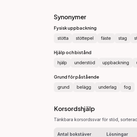
Synonymer
Fysisk uppbackning
stötta
stöttepel
fäste
stag
s
Hjälp och bistånd
hjälp
understöd
uppbackning
Grund för påstående
grund
belägg
underlag
fog
Korsordshjälp
Tänkbara korsordssvar för
stöd
, sortera
Antal bokstäver
Lösningar