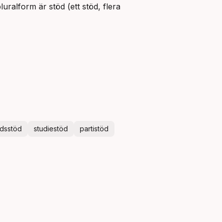
uralform är stöd (ett stöd, flera
dsstöd
studiestöd
partistöd