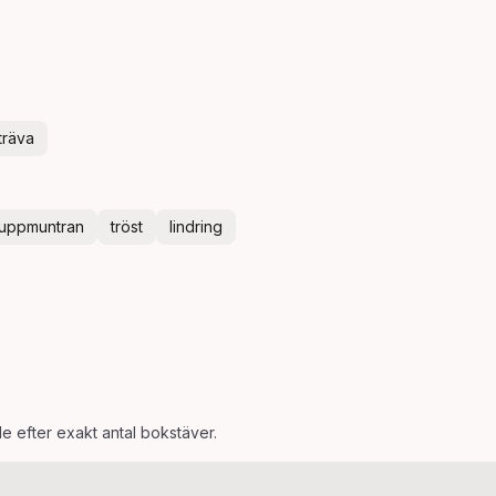
träva
uppmuntran
tröst
lindring
de efter exakt antal bokstäver.