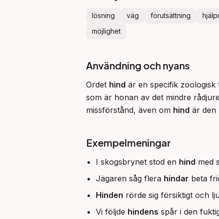
lösning
väg
förutsättning
hjäl
möjlighet
Användning och nyans
Ordet 
hind
 är en specifik zoologisk
som är honan av det mindre rådjuret
missförstånd, även om 
hind
 är den
Exempelmeningar
I skogsbrynet stod en
hind
med si
Jägaren såg flera
hindar
beta fri
Hinden
rörde sig försiktigt och 
Vi följde
hindens
spår i den fukti