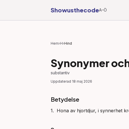
Showusthecode
A–Ö
Hem
›
H
›
Hind
Synonymer och 
substantiv
Uppdaterad
18 maj 2026
Betydelse
1.  Hona av hjortdjur, i synnerhet kr