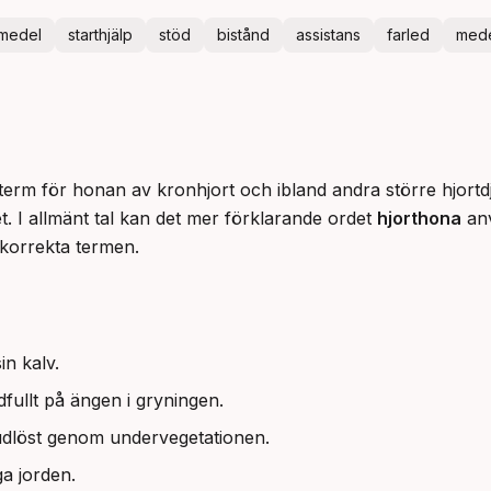
pmedel
starthjälp
stöd
bistånd
assistans
farled
med
 term för honan av kronhjort och ibland andra större hjortd
. I allmänt tal kan det mer förklarande ordet 
hjorthona
 an
 korrekta termen.
n kalv.
dfullt på ängen i gryningen.
ljudlöst genom undervegetationen.
ga jorden.