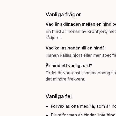
Vanliga frågor
Vad är skillnaden mellan en hind o
En
hind
är honan av kronhjort, me
rådjuret.
Vad kallas hanen till en hind?
Hanen kallas
hjort
eller mer specifi
Är hind ett vanligt ord?
Ordet är vanligast i sammanhang som 
det mindre frekvent.
Vanliga fel
Förväxlas ofta med
rå
, som är ho
Pluralformen är hindar, inte
hind