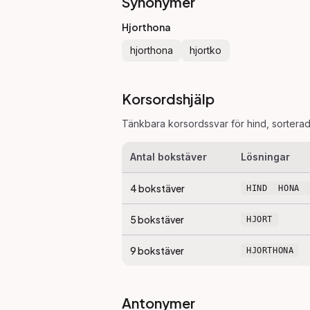
Synonymer
Hjorthona
hjorthona
hjortko
Korsordshjälp
Tänkbara korsordssvar för
hind
, sortera
Antal bokstäver
Lösningar
4
bokstäver
HIND
HONA
5
bokstäver
HJORT
9
bokstäver
HJORTHONA
Antonymer