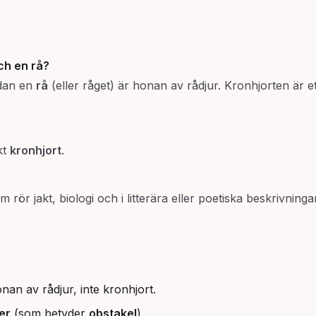
ch en rå?
dan en
rå
(eller råget) är honan av rådjur. Kronhjorten är ett
kt
kronhjort
.
rör jakt, biologi och i litterära eller poetiska beskrivninga
nan av rådjur, inte kronhjort.
er
(som betyder
obstakel
).