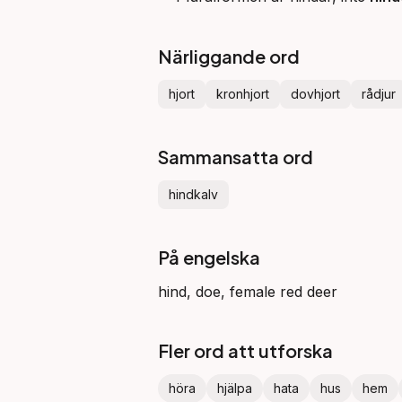
Närliggande ord
hjort
kronhjort
dovhjort
rådjur
Sammansatta ord
hindkalv
På engelska
hind, doe, female red deer
Fler ord att utforska
höra
hjälpa
hata
hus
hem