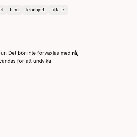
el
hjort
kronhjort
tillfälle
jur. Det bör inte förväxlas med 
rå
, 
vändas för att undvika 