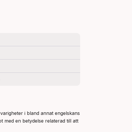
a
varigheter i bland annat engelskans 
hind och tyskans Hindin. Alla dessa ord härstammar troligen från en gemensam urgermansk rot med en betydelse relaterad till att 