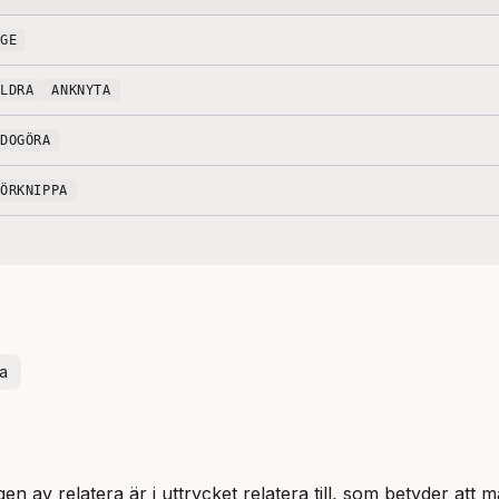
RGE
ILDRA
ANKNYTA
EDOGÖRA
FÖRKNIPPA
la
av relatera är i uttrycket relatera till, som betyder att man