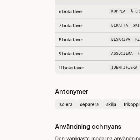
6
bokstäver
KOPPLA
ÅTE
7
bokstäver
BERÄTTA
SK
8
bokstäver
BESKRIVA
R
9
bokstäver
ASSOCIERA
11
bokstäver
IDENTIFIERA
Antonymer
isolera
separera
skilja
frikopp
Användning och nyans
Den vanligaste moderna användningen 