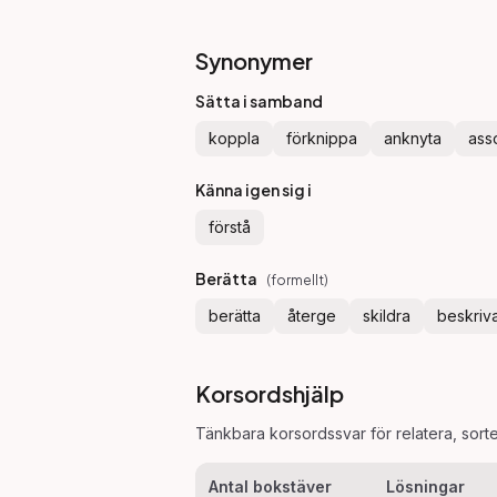
Synonymer
Sätta i samband
koppla
förknippa
anknyta
ass
Känna igen sig i
förstå
Berätta
(
formellt
)
berätta
återge
skildra
beskriv
Korsordshjälp
Tänkbara korsordssvar för
relatera
, sort
Antal bokstäver
Lösningar