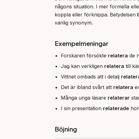
någons situation. I mer formella ell
koppla eller förknippa. Betydelsen 
vanlig synonym.
Exempelmeningar
Forskaren försökte
relatera
de ny
Jag kan verkligen
relatera
till k
Vittnet ombads att i detalj
relater
Det är ibland svårt att
relatera
en
Många unga läsare
relaterar
sta
I sin presentation
relaterade
hon 
Böjning