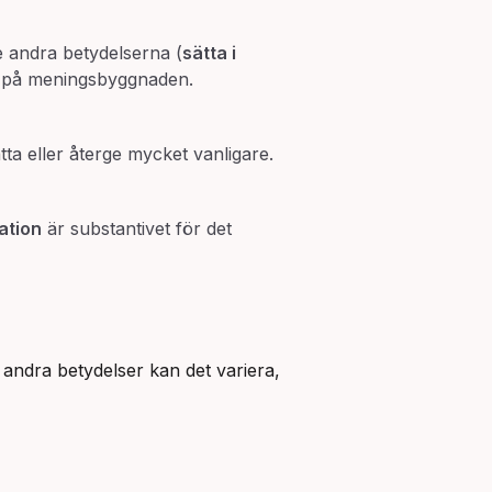
de andra betydelserna (
sätta i
de på meningsbyggnaden.
ätta eller återge mycket vanligare.
ation
är substantivet för det
. I andra betydelser kan det variera,