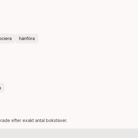
ociera
hänföra
a
erade efter exakt antal bokstäver.