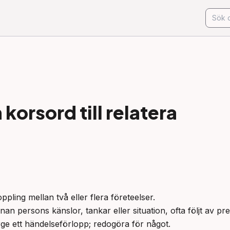
korsord till
relatera
pling mellan två eller flera företeelser.

nnan persons känslor, tankar eller situation, ofta följt av pr
erge ett händelseförlopp; redogöra för något.