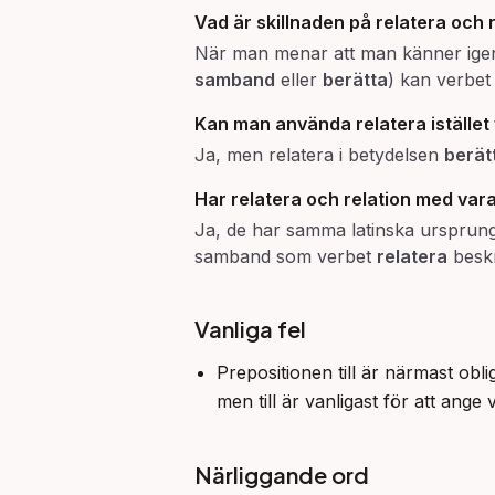
Vad är skillnaden på
relatera
och
När man menar att man känner igen si
samband
eller
berätta
) kan verbet
Kan man använda
relatera
istället
Ja, men relatera i betydelsen
berät
Har
relatera
och
relation
med vara
Ja, de har samma latinska ursprun
samband som verbet
relatera
beskr
Vanliga fel
Prepositionen till är närmast obli
men till är vanligast för att ang
Närliggande ord