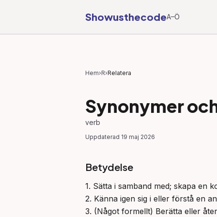
Showusthecode
A–Ö
Hem
›
R
›
Relatera
Synonymer och 
verb
Uppdaterad
19 maj 2026
Betydelse
1. Sätta i samband med; skapa en kop
2. Känna igen sig i eller förstå en a
3. (Något formellt) Berätta eller åt