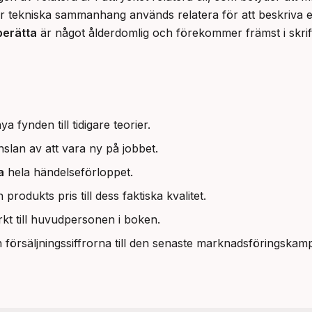
er tekniska sammanhang används relatera för att beskriva et
berätta
 är något ålderdomlig och förekommer främst i skrif
a fynden till tidigare teorier.
änslan av att vara ny på jobbet.
a
hela händelseförloppet.
 produkts pris till dess faktiska kvalitet.
rkt till huvudpersonen i boken.
försäljningssiffrorna till den senaste marknadsföringskam