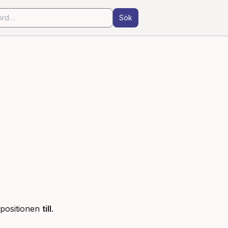
Sök
epositionen 
till
.
