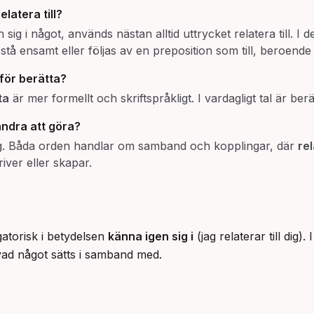
relatera till
?
g i något, används nästan alltid uttrycket relatera till. I 
 stå ensamt eller följas av en preposition som till, beroen
 för
berätta
?
ta
är mer formellt och skriftspråkligt. I vardagligt tal är ber
ndra att göra?
g. Båda orden handlar om samband och kopplingar, där
rel
iver eller skapar.
gatorisk i betydelsen
känna igen sig i
(jag relaterar till dig)
e vad något sätts i samband med.