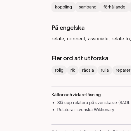
koppling
samband
förhållande
På engelska
relate, connect, associate, relate to
Fler ord att utforska
rolig
rik
rädsla
rulla
reparer
Källor och vidare läsning
Slå upp
relatera
på svenska.se (SAOL 
Relatera
i svenska Wiktionary