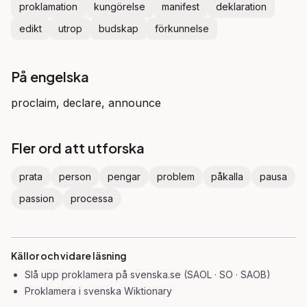
proklamation
kungörelse
manifest
deklaration
edikt
utrop
budskap
förkunnelse
På engelska
proclaim, declare, announce
Fler ord att utforska
prata
person
pengar
problem
påkalla
pausa
passion
processa
Källor och vidare läsning
Slå upp
proklamera
på svenska.se (SAOL · SO · SAOB)
Proklamera
i svenska Wiktionary