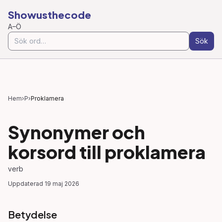
Showusthecode
A–Ö
Sök
Hem
›
P
›
Proklamera
Synonymer och
korsord till
proklamera
verb
Uppdaterad
19 maj 2026
Betydelse