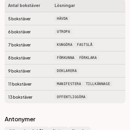
Antal bokstäver
Lösningar
5
bokstäver
HÄVDA
6
bokstäver
UTROPA
7
bokstäver
KUNGÖRA
FASTSLÅ
8
bokstäver
FÖRKUNNA
FÖRKLARA
9
bokstäver
DEKLARERA
11
bokstäver
MANIFESTERA
TILLKÄNNAGE
13
bokstäver
OFFENTLIGGÖRA
Antonymer