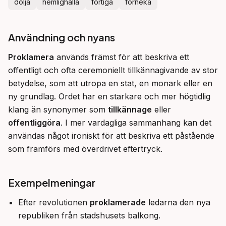
dölja
hemlighålla
förtiga
förneka
Användning och nyans
Proklamera
 används främst för att beskriva ett 
offentligt och ofta ceremoniellt tillkännagivande av stor 
betydelse, som att utropa en stat, en monark eller en 
ny grundlag. Ordet har en starkare och mer högtidlig 
klang än synonymer som 
tillkännage
 eller 
offentliggöra
. I mer vardagliga sammanhang kan det 
användas något ironiskt för att beskriva ett påstående 
som framförs med överdrivet eftertryck.
Exempelmeningar
Efter revolutionen
proklamerade
ledarna den nya
republiken från stadshusets balkong.