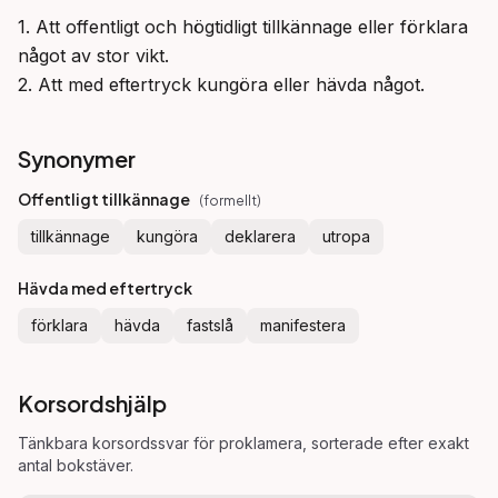
1. Att offentligt och högtidligt tillkännage eller förklara 
något av stor vikt.

2. Att med eftertryck kungöra eller hävda något.
Synonymer
Offentligt tillkännage
(
formellt
)
tillkännage
kungöra
deklarera
utropa
Hävda med eftertryck
förklara
hävda
fastslå
manifestera
Korsordshjälp
Tänkbara korsordssvar för
proklamera
, sorterade efter exakt
antal bokstäver.