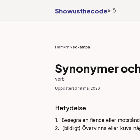
Showusthecode
A–Ö
Hem
›
N
›
Nedkämpa
Synonymer och 
verb
Uppdaterad
19 maj 2026
Betydelse
1.  Besegra en fiende eller motstånd
2.  (bildligt) Övervinna eller kuva 