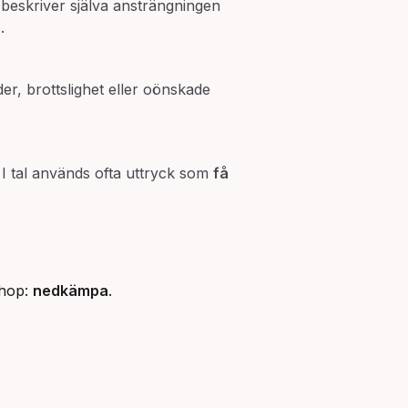
beskriver själva ansträngningen
.
r, brottslighet eller oönskade
. I tal används ofta uttryck som
få
ihop:
nedkämpa
.