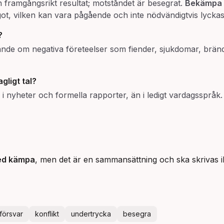
ch framgångsrikt resultat; motståndet är besegrat.
Bekämpa
ot, vilken kan vara pågående och inte nödvändigtvis lyckas
?
nde om negativa företeelser som fiender, sjukdomar, brände
agligt tal?
m i nyheter och formella rapporter, än i ledigt vardagsspråk
ed kämpa
, men det är en sammansättning och ska skrivas 
försvar
konflikt
undertrycka
besegra