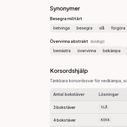
Synonymer
Besegra militärt
betvinga
besegra
slå
förgöra
Övervinna abstrakt
(
bildligt
)
bemästra
övervinna
bekämpa
Korsordshjälp
Tänkbara korsordssvar för
nedkämpa
, s
Antal bokstäver
Lösningar
3
bokstäver
SLÅ
4
bokstäver
KUVA