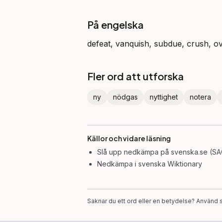
På engelska
defeat, vanquish, subdue, crush, ov
Fler ord att utforska
ny
nödgas
nyttighet
notera
Källor och vidare läsning
Slå upp
nedkämpa
på svenska.se (SA
Nedkämpa
i svenska Wiktionary
Saknar du ett ord eller en betydelse? Använd s