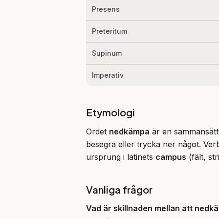
Presens
Preteritum
Supinum
Imperativ
Etymologi
Ordet 
nedkämpa
 är en sammansättn
besegra eller trycka ner något. Ver
ursprung i latinets 
campus
 (fält, str
Vanliga frågor
Vad är skillnaden mellan att
nedk