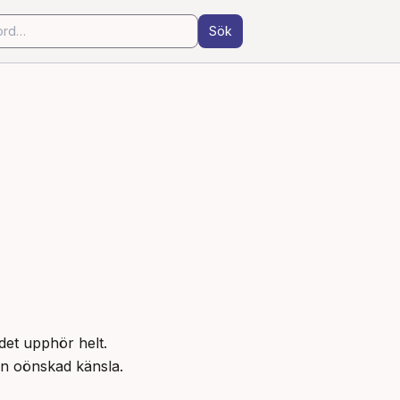
Sök
det upphör helt.

 en oönskad känsla.