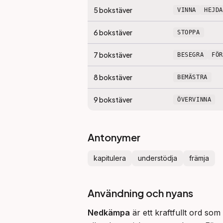
5
bokstäver
VINNA
HEJDA
6
bokstäver
STOPPA
7
bokstäver
BESEGRA
FÖ
8
bokstäver
BEMÄSTRA
9
bokstäver
ÖVERVINNA
Antonymer
kapitulera
understödja
främja
Användning och nyans
Nedkämpa
 är ett kraftfullt ord so