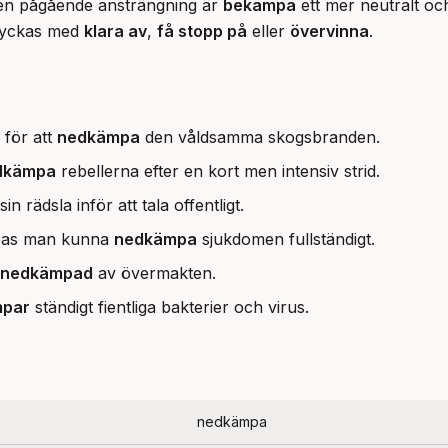
en pågående ansträngning är 
bekämpa
 ett mer neutralt och 
tryckas med 
klara av
, 
få stopp på
 eller 
övervinna
.
 för att
nedkämpa
den våldsamma skogsbranden.
dkämpa
rebellerna efter en kort men intensiv strid.
sin rädsla inför att tala offentligt.
ppas man kunna
nedkämpa
sjukdomen fullständigt.
nedkämpad
av övermakten.
par
ständigt fientliga bakterier och virus.
nedkämpa