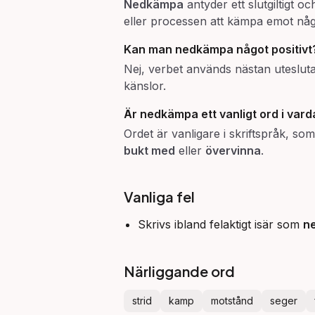
Nedkämpa
antyder ett slutgiltigt o
eller processen att kämpa emot någ
Kan man
nedkämpa
något positivt
Nej, verbet används nästan utesluta
känslor.
Är
nedkämpa
ett vanligt ord i vard
Ordet är vanligare i skriftspråk, so
bukt med
eller
övervinna
.
Vanliga fel
Skrivs ibland felaktigt isär som
n
Närliggande ord
strid
kamp
motstånd
seger