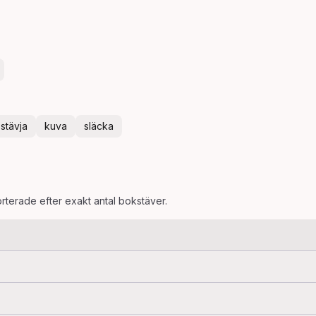
stävja
kuva
släcka
orterade efter exakt antal bokstäver.