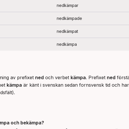
nedkämpar
nedkämpade
nedkämpat
nedkämpa
ing av prefixet 
ned
 och verbet 
kämpa
. Prefixet 
ned
 först
bet 
kämpa
 är känt i svenskan sedan fornsvensk tid och har
idsfält).
ämpa
och
bekämpa
?