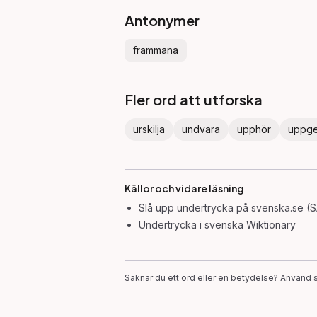
Antonymer
frammana
Fler ord att utforska
urskilja
undvara
upphör
uppg
Källor och vidare läsning
Slå upp
undertrycka
på svenska.se (S
Undertrycka
i svenska Wiktionary
Saknar du ett ord eller en betydelse? Använd s