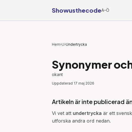
Showusthecode
A–Ö
Hem
›
U
›
Undertrycka
Synonymer och 
okant
Uppdaterad
17 maj 2026
Artikeln är inte publicerad ä
Vi vet att
undertrycka
är ett svensk
utforska andra ord nedan.