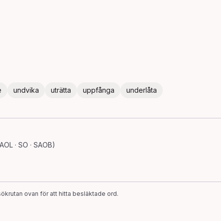
e
undvika
uträtta
uppfånga
underlåta
AOL · SO · SAOB)
ökrutan ovan för att hitta besläktade ord.