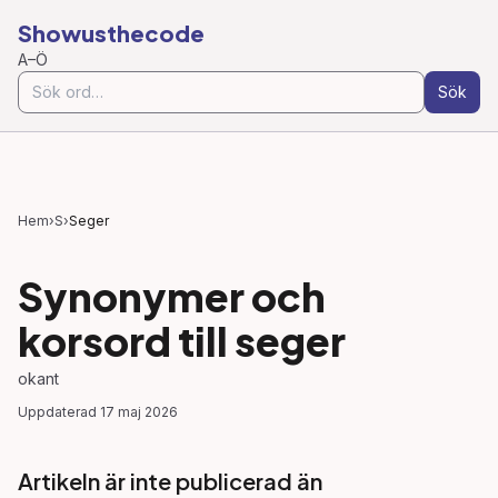
Showusthecode
A–Ö
Sök
Hem
›
S
›
Seger
Synonymer och
korsord till
seger
okant
Uppdaterad
17 maj 2026
Artikeln är inte publicerad än