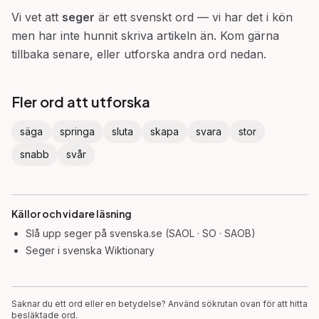
Vi vet att
seger
är ett svenskt ord — vi har det i kön
men har inte hunnit skriva artikeln än. Kom gärna
tillbaka senare, eller utforska andra ord nedan.
Fler ord att utforska
säga
springa
sluta
skapa
svara
stor
snabb
svår
Källor och vidare läsning
Slå upp
seger
på svenska.se (SAOL · SO · SAOB)
Seger
i svenska Wiktionary
Saknar du ett ord eller en betydelse? Använd sökrutan ovan för att hitta
besläktade ord.