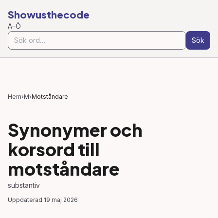
Showusthecode
A–Ö
Sök
Hem
›
M
›
Motståndare
Synonymer och
korsord till
motståndare
substantiv
Uppdaterad
19 maj 2026