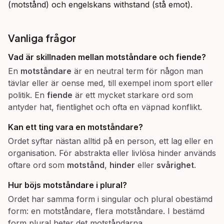
(motstånd) och engelskans withstand (stå emot).
Vanliga frågor
Vad är skillnaden mellan
motståndare
och
fiende
?
En
motståndare
är en neutral term för någon man
tävlar eller är oense med, till exempel inom sport eller
politik. En
fiende
är ett mycket starkare ord som
antyder hat, fientlighet och ofta en väpnad konflikt.
Kan ett ting vara en
motståndare
?
Ordet syftar nästan alltid på en person, ett lag eller en
organisation. För abstrakta eller livlösa hinder används
oftare ord som
motstånd
,
hinder
eller
svårighet
.
Hur böjs
motståndare
i plural?
Ordet har samma form i singular och plural obestämd
form: en motståndare, flera motståndare. I bestämd
form plural heter det motståndarna.