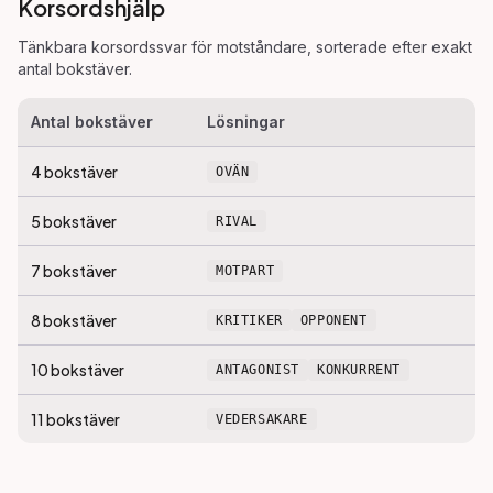
Korsordshjälp
Tänkbara korsordssvar för
motståndare
, sorterade efter exakt
antal bokstäver.
Antal bokstäver
Lösningar
4
bokstäver
OVÄN
5
bokstäver
RIVAL
7
bokstäver
MOTPART
8
bokstäver
KRITIKER
OPPONENT
10
bokstäver
ANTAGONIST
KONKURRENT
11
bokstäver
VEDERSAKARE