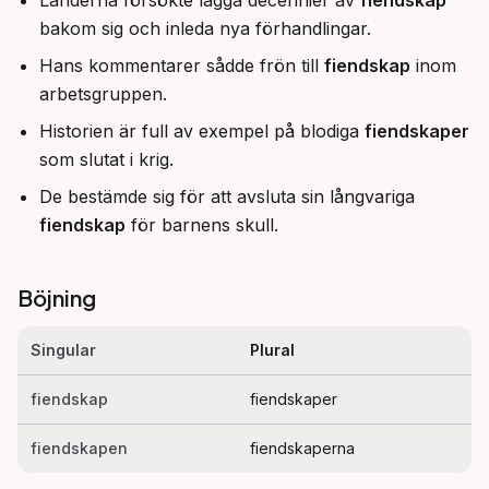
Länderna försökte lägga decennier av
fiendskap
bakom sig och inleda nya förhandlingar.
Hans kommentarer sådde frön till
fiendskap
inom
arbetsgruppen.
Historien är full av exempel på blodiga
fiendskaper
som slutat i krig.
De bestämde sig för att avsluta sin långvariga
fiendskap
för barnens skull.
Böjning
Singular
Plural
fiendskap
fiendskaper
fiendskapen
fiendskaperna