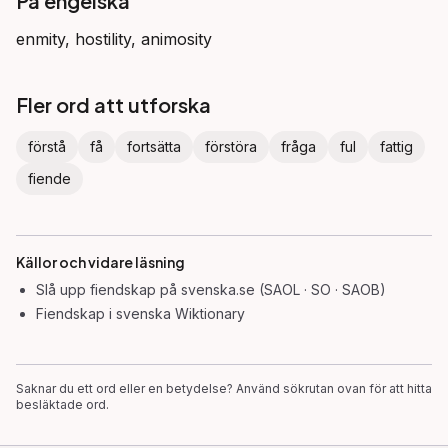
På engelska
enmity, hostility, animosity
Fler ord att utforska
förstå
få
fortsätta
förstöra
fråga
ful
fattig
fiende
Källor och vidare läsning
Slå upp
fiendskap
på svenska.se (SAOL · SO · SAOB)
Fiendskap
i svenska Wiktionary
Saknar du ett ord eller en betydelse? Använd sökrutan ovan för att hitta
besläktade ord.