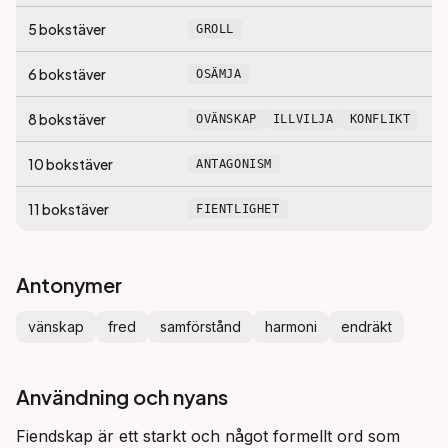
5
bokstäver
GROLL
6
bokstäver
OSÄMJA
8
bokstäver
OVÄNSKAP
ILLVILJA
KONFLIKT
10
bokstäver
ANTAGONISM
11
bokstäver
FIENTLIGHET
Antonymer
vänskap
fred
samförstånd
harmoni
endräkt
Användning och nyans
Fiendskap är ett starkt och något formellt ord som 