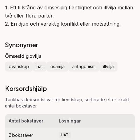
1. Ett tillstånd av ömsesidig fientlighet och illvilja mellan 
två eller flera parter.

2. En djup och varaktig konflikt eller motsättning.
Synonymer
Ömsesidig ovilja
ovänskap
hat
osämja
antagonism
illvilja
Korsordshjälp
Tänkbara korsordssvar för
fiendskap
, sorterade efter exakt
antal bokstäver.
Antal bokstäver
Lösningar
3
bokstäver
HAT