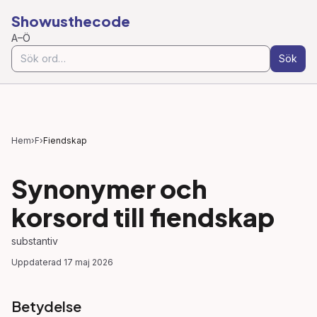
Showusthecode
A–Ö
Sök
Hem
›
F
›
Fiendskap
Synonymer och
korsord till
fiendskap
substantiv
Uppdaterad
17 maj 2026
Betydelse