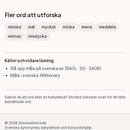
Fler ord att utforska
minska
mat
mycket
mörka
mena
meddela
minnas
misstycka
Källor och vidare läsning
Slå upp
måla
på svenska.se (SAOL · SO · SAOB)
Måla
i svenska Wiktionary
Saknar du ett ord eller en betydelse? Använd sökrutan ovan för att hitta
besläktade ord.
©
2026
Showusthecode
Svenska synonymer, betydelser och korsordshjälp.