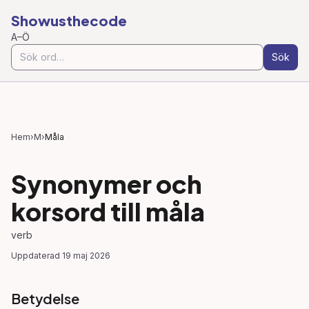
Showusthecode
A–Ö
Sök
Hem
›
M
›
Måla
Synonymer och
korsord till
måla
verb
Uppdaterad
19 maj 2026
Betydelse