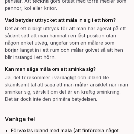
penslar. Att
teckna
görs oftast med torra medier som
pennor, kol eller kritor.
Vad betyder uttrycket att
måla in sig i ett hörn
?
Det är ett bildligt uttryck för att man har agerat på ett
sådant sätt att man hamnat i en låst position utan
någon enkel utväg, ungefär som en målare som
börjar längst in i ett rum och målar golvet så att hen
blir instängd i ett hörn.
Kan man säga
måla
om att sminka sig?
Ja, det förekommer i vardagligt och ibland lite
skämtsamt tal att säga att man
målar
ansiktet när man
sminkar sig, särskilt om det är en kraftig sminkning.
Det är dock inte den primära betydelsen.
Vanliga fel
Förväxlas ibland med
mala
(att finfördela något,