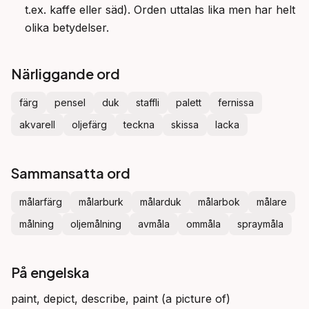
t.ex. kaffe eller säd). Orden uttalas lika men har helt
olika betydelser.
Närliggande ord
färg
pensel
duk
staffli
palett
fernissa
akvarell
oljefärg
teckna
skissa
lacka
Sammansatta ord
målarfärg
målarburk
målarduk
målarbok
målare
målning
oljemålning
avmåla
ommåla
spraymåla
På engelska
paint, depict, describe, paint (a picture of)