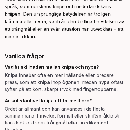
språk, som norskans knipe och nederländskans 
knijpen. Den ursprungliga betydelsen är troligen 
klämma
 eller 
nypa
, varifrån den bildliga betydelsen av 
ett trångmål eller en svår situation har utvecklats – att 
man är 
i kläm
.
Vanliga frågor
Vad är skillnaden mellan
knipa
och
nypa
?
Knipa
innebär ofta en mer ihållande eller bredare
press, som att
knipa
ihop ögonen, medan
nypa
oftast
syftar på ett kort, skarpt tryck med fingertopparna.
Är substantivet
knipa
ett formellt ord?
Ordet är allmänt och kan användas i de flesta
sammanhang. I mycket formell eller skriftspråklig stil
kan dock ord som
trångmål
eller
predikament
föredras.