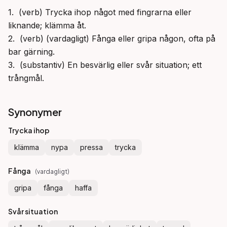
1.  (verb) Trycka ihop något med fingrarna eller 
liknande; klämma åt.

2.  (verb) (vardagligt) Fånga eller gripa någon, ofta på 
bar gärning.

3.  (substantiv) En besvärlig eller svår situation; ett 
trångmål.
Synonymer
Trycka ihop
klämma
nypa
pressa
trycka
Fånga
(
vardagligt
)
gripa
fånga
haffa
Svår situation