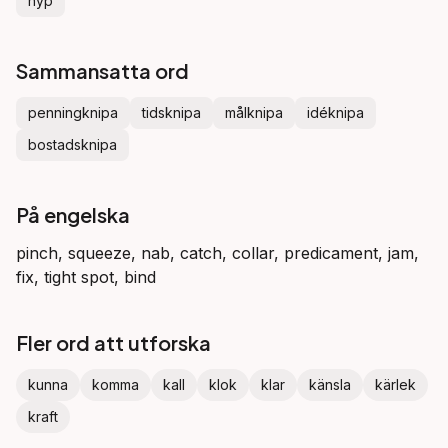
nyp
Sammansatta ord
penningknipa
tidsknipa
målknipa
idéknipa
bostadsknipa
På engelska
pinch, squeeze, nab, catch, collar, predicament, jam,
fix, tight spot, bind
Fler ord att utforska
kunna
komma
kall
klok
klar
känsla
kärlek
kraft