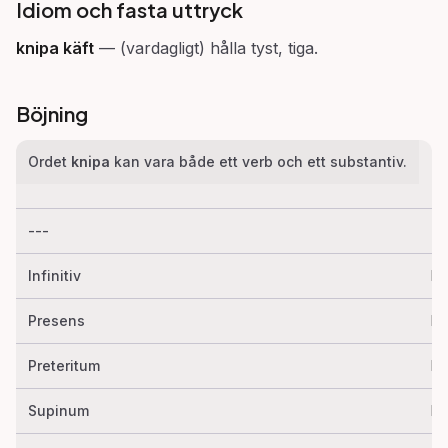
Idiom och fasta uttryck
knipa käft
—
(vardagligt) hålla tyst, tiga.
Böjning
Ordet
knipa
kan vara både ett verb och ett substantiv.
---
--
Infinitiv
kn
Presens
kn
Preteritum
kn
Supinum
kn