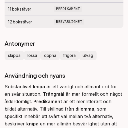
11
bokstäver
PREDIKAMENT
12
bokstäver
BESVÄRLIGHET
Antonymer
släppa
lossa
öppna
frigöra
utväg
Användning och nyans
Substantivet 
knipa
 är ett vanligt och allmänt ord för 
en svår situation. 
Trångmål
 är mer formellt och något 
ålderdomligt. 
Predikament
 är ett mer litterärt och 
bildat alternativ. Till skillnad från 
dilemma
, som 
specifikt innebär ett svårt val mellan två alternativ, 
beskriver 
knipa
 en mer allmän besvärlighet utan att 