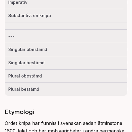
Imperativ
kn
Substantiv: en knipa
---
--
Singular obestämd
kn
Singular bestämd
kn
Plural obestämd
kn
Plural bestämd
kn
Etymologi
Ordet knipa har funnits i svenskan sedan åtminstone 
1600-talet och har motsvarigheter i andra germanska 