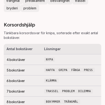
trångmål
predikament
besvärlighet
trassel
bryderi
problem
Korsordshjälp
Tänkbara korsordssvar för
knipa
, sorterade efter exakt antal
bokstäver.
Antal bokstäver
Lösningar
4
bokstäver
NYPA
5
bokstäver
HAFFA
GRIPA
FÅNGA
PRESS
6
bokstäver
KLÄMMA
7
bokstäver
TRASSEL
PROBLEM
DILEMMA
8
bokstäver
BEKYMMER
TRÅNGMÅL