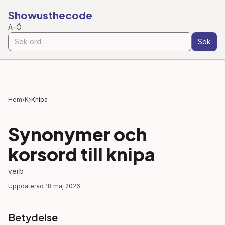
Showusthecode
A–Ö
Sök
Hem
›
K
›
Knipa
Synonymer och
korsord till
knipa
verb
Uppdaterad
18 maj 2026
Betydelse