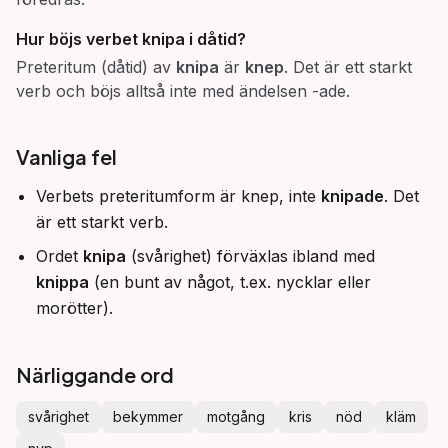
Hur böjs verbet
knipa
i dåtid?
Preteritum (dåtid) av
knipa
är
knep
. Det är ett starkt
verb och böjs alltså inte med ändelsen -ade.
Vanliga fel
Verbets preteritumform är knep, inte
knipade
. Det
är ett starkt verb.
Ordet
knipa
(svårighet) förväxlas ibland med
knippa
(en bunt av något, t.ex. nycklar eller
morötter).
Närliggande ord
svårighet
bekymmer
motgång
kris
nöd
kläm