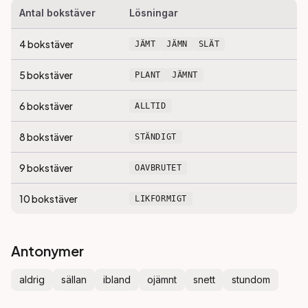
Antal bokstäver
Lösningar
4
bokstäver
JÄMT
JÄMN
SLÄT
5
bokstäver
PLANT
JÄMNT
6
bokstäver
ALLTID
8
bokstäver
STÄNDIGT
9
bokstäver
OAVBRUTET
10
bokstäver
LIKFORMIGT
Antonymer
aldrig
sällan
ibland
ojämnt
snett
stundom