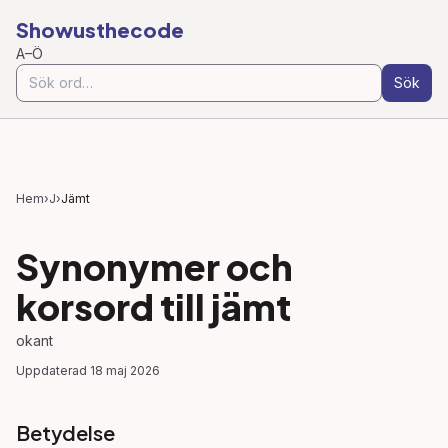
Showusthecode
A–Ö
Sök
Hem
›
J
›
Jämt
Synonymer och
korsord till
jämt
okant
Uppdaterad
18 maj 2026
Betydelse