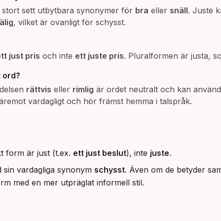
t i stort sett utbytbara synonymer för
bra
eller
snäll
. Juste 
älig
, vilket är ovanligt för schysst.
tt just pris
och inte
ett juste pris
. Pluralformen är justa, s
t ord?
ydelsen
rättvis
eller
rimlig
är ordet neutralt och kan använd
äremot vardagligt och hör främst hemma i talspråk.
t form är just (t.ex.
ett just beslut
), inte
juste
.
med sin vardagliga synonym
schysst
. Även om de betyder s
rm med en mer utpräglat informell stil.