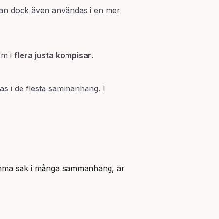
kan dock även användas i en mer
om i
flera justa kompisar
.
as i de flesta sammanhang. I
amma sak i många sammanhang, är