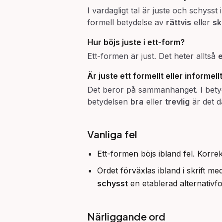
I vardagligt tal är juste och schyss
formell betydelse av
rättvis
eller
sk
Hur böjs juste i ett-form?
Ett-formen är just. Det heter alltså
e
Är juste ett formellt eller informell
Det beror på sammanhanget. I bet
betydelsen
bra
eller
trevlig
är det d
Vanliga fel
Ett-formen böjs ibland fel. Korrek
Ordet förväxlas ibland i skrift 
schysst
en etablerad alternativfo
Närliggande ord