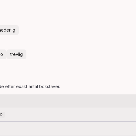
hederlig
ko
trevlig
de efter exakt antal bokstäver.
OD