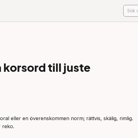
korsord till
juste
l eller en överenskommen norm; rättvis, skälig, rimlig.

r reko.