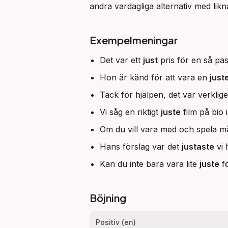
andra vardagliga alternativ med lik
Exempelmeningar
Det var ett
just
pris för en så pas
Hon är känd för att vara en
just
Tack för hjälpen, det var verklig
Vi såg en riktigt
juste
film på bio 
Om du vill vara med och spela må
Hans förslag var det
justaste
vi 
Kan du inte bara vara lite
juste
fö
Böjning
Positiv (en)