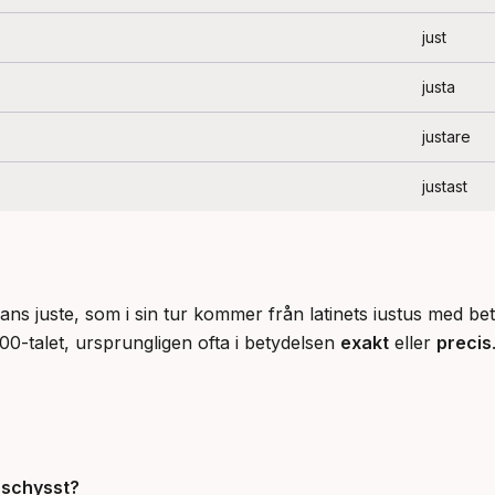
just
justa
justare
justast
kans juste, som i sin tur kommer från latinets iustus med be
0-talet, ursprungligen ofta i betydelsen 
exakt
 eller 
precis
 schysst?