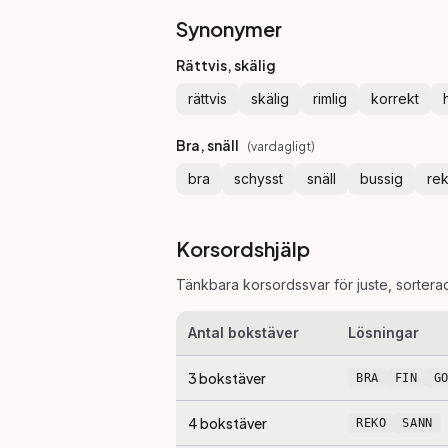
Synonymer
Rättvis, skälig
rättvis
skälig
rimlig
korrekt
Bra, snäll
(
vardagligt
)
bra
schysst
snäll
bussig
re
Korsordshjälp
Tänkbara korsordssvar för
juste
, sortera
Antal bokstäver
Lösningar
3
bokstäver
BRA
FIN
G
4
bokstäver
REKO
SANN