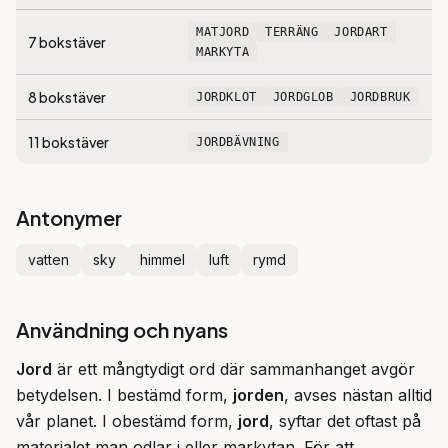
MATJORD
TERRÄNG
JORDART
7
bokstäver
MARKYTA
8
bokstäver
JORDKLOT
JORDGLOB
JORDBRUK
11
bokstäver
JORDBÄVNING
Antonymer
vatten
sky
himmel
luft
rymd
Användning och nyans
Jord
 är ett mångtydigt ord där sammanhanget avgör 
betydelsen. I bestämd form, 
jorden
, avses nästan alltid 
vår planet. I obestämd form, 
jord
, syftar det oftast på 
materialet man odlar i eller markytan. För att 