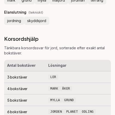
mark
grund
mylla
matjord
jordmån
terräng
Elanslutning
(
tekniskt
)
jordning
skyddsjord
Korsordshjälp
Tänkbara korsordssvar för
jord
, sorterade efter exakt antal
bokstäver.
Antal bokstäver
Lösningar
3
bokstäver
LER
4
bokstäver
MARK
ÅKER
5
bokstäver
MYLLA
GRUND
6
bokstäver
JORDEN
PLANET
ODLING