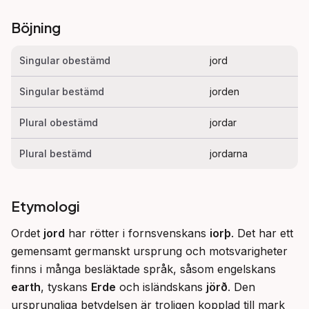
Böjning
Singular obestämd
jord
Singular bestämd
jorden
Plural obestämd
jordar
Plural bestämd
jordarna
Etymologi
Ordet 
jord
 har rötter i fornsvenskans 
iorþ
. Det har ett 
gemensamt germanskt ursprung och motsvarigheter 
finns i många besläktade språk, såsom engelskans 
earth
, tyskans 
Erde
 och isländskans 
jörð
. Den 
ursprungliga betydelsen är troligen kopplad till mark 