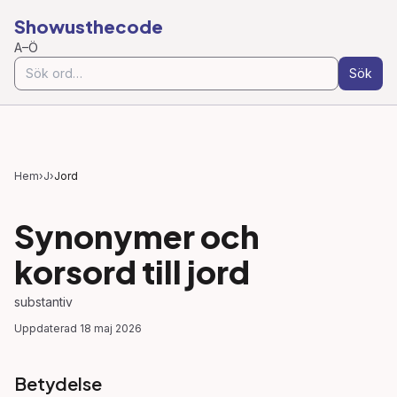
Showusthecode
A–Ö
Sök
Hem
›
J
›
Jord
Synonymer och
korsord till
jord
substantiv
Uppdaterad
18 maj 2026
Betydelse