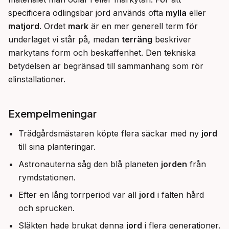
specificera odlingsbar jord används ofta 
mylla
 eller 
matjord
. Ordet 
mark
 är en mer generell term för 
underlaget vi står på, medan 
terräng
 beskriver 
markytans form och beskaffenhet. Den tekniska 
betydelsen är begränsad till sammanhang som rör 
elinstallationer.
Exempelmeningar
Trädgårdsmästaren köpte flera säckar med ny
jord
till sina planteringar.
Astronauterna såg den blå planeten
jorden
från
rymdstationen.
Efter en lång torrperiod var all
jord
i fälten hård
och sprucken.
Släkten hade brukat denna
jord
i flera generationer.