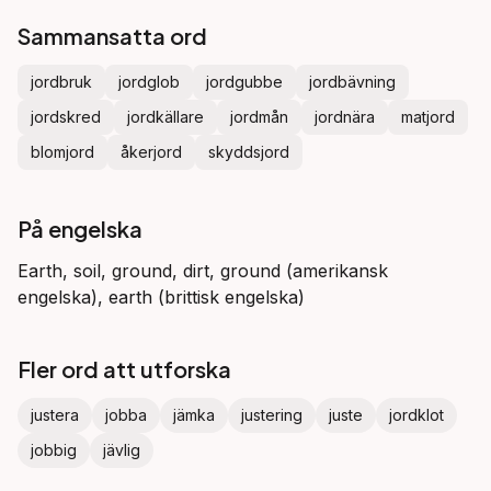
Sammansatta ord
jordbruk
jordglob
jordgubbe
jordbävning
jordskred
jordkällare
jordmån
jordnära
matjord
blomjord
åkerjord
skyddsjord
På engelska
Earth, soil, ground, dirt, ground (amerikansk
engelska), earth (brittisk engelska)
Fler ord att utforska
justera
jobba
jämka
justering
juste
jordklot
jobbig
jävlig