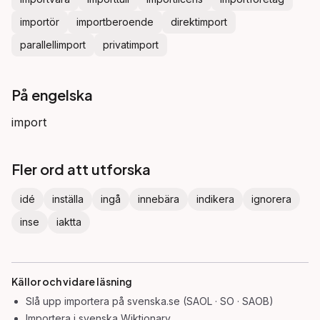
importör
importberoende
direktimport
parallellimport
privatimport
På engelska
import
Fler ord att utforska
idé
inställa
ingå
innebära
indikera
ignorera
inse
iaktta
Källor och vidare läsning
Slå upp
importera
på svenska.se (SAOL · SO · SAOB)
Importera
i svenska Wiktionary