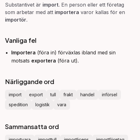
Substantivet är
import
. En person eller ett företag
som arbetar med att
importera
varor kallas för en
importör
.
Vanliga fel
Importera
(föra in) förväxlas ibland med sin
motsats
exportera
(föra ut).
Närliggande ord
import
export
tull
frakt
handel
införsel
spedition
logistik
vara
Sammansatta ord
importvara
importtull
importlicens
importföretag