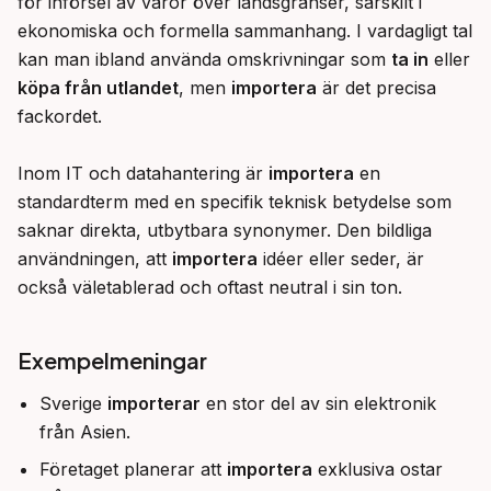
för införsel av varor över landsgränser, särskilt i 
ekonomiska och formella sammanhang. I vardagligt tal 
kan man ibland använda omskrivningar som 
ta in
 eller 
köpa från utlandet
, men 
importera
 är det precisa 
fackordet.

Inom IT och datahantering är 
importera
 en 
standardterm med en specifik teknisk betydelse som 
saknar direkta, utbytbara synonymer. Den bildliga 
användningen, att 
importera
 idéer eller seder, är 
också väletablerad och oftast neutral i sin ton.
Exempelmeningar
Sverige
importerar
en stor del av sin elektronik
från Asien.
Företaget planerar att
importera
exklusiva ostar