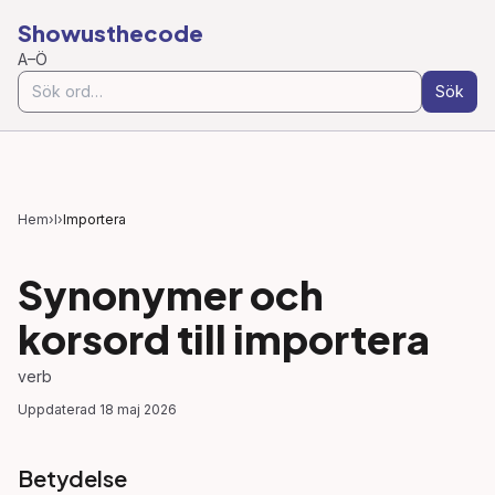
Showusthecode
A–Ö
Sök
Hem
›
I
›
Importera
Synonymer och
korsord till
importera
verb
Uppdaterad
18 maj 2026
Betydelse