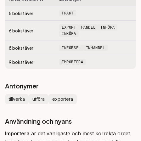
5
bokstäver
FRAKT
EXPORT
HANDEL
INFÖRA
6
bokstäver
INKÖPA
8
bokstäver
INFÖRSEL
INHANDEL
9
bokstäver
IMPORTERA
Antonymer
tillverka
utföra
exportera
Användning och nyans
Importera
 är det vanligaste och mest korrekta ordet 