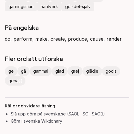
gärningsman
hantverk
gör-det-själv
På engelska
do, perform, make, create, produce, cause, render
Fler ord att utforska
ge
gå
gammal
glad
grej
glädje
godis
genast
Källor och vidare läsning
Slå upp
göra
på svenska.se (SAOL · SO · SAOB)
Göra
i svenska Wiktionary