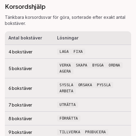
Korsordshjälp
Tänkbara korsordssvar för
göra
, sorterade efter exakt antal
bokstäver.
Antal bokstäver
Lösningar
4
bokstäver
LAGA
FIXA
VERKA
SKAPA
BYGGA
ORDNA
5
bokstäver
AGERA
SYSSLA
ORSAKA
PYSSLA
6
bokstäver
ARBETA
7
bokstäver
UTRÄTTA
8
bokstäver
FÖRRÄTTA
9
bokstäver
TILLVERKA
PRODUCERA