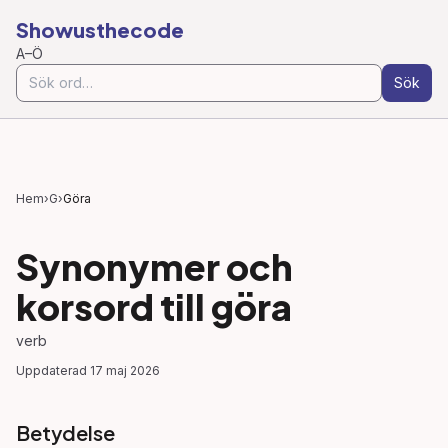
Showusthecode
A–Ö
Sök
Hem
›
G
›
Göra
Synonymer och
korsord till
göra
verb
Uppdaterad
17 maj 2026
Betydelse