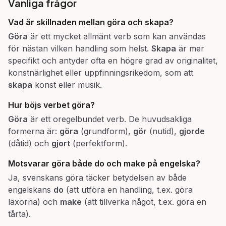
Vanliga frågor
Vad är skillnaden mellan
göra
och
skapa
?
Göra
är ett mycket allmänt verb som kan användas
för nästan vilken handling som helst.
Skapa
är mer
specifikt och antyder ofta en högre grad av originalitet,
konstnärlighet eller uppfinningsrikedom, som att
skapa
konst eller musik.
Hur böjs verbet
göra
?
Göra
är ett oregelbundet verb. De huvudsakliga
formerna är:
göra
(grundform),
gör
(nutid),
gjorde
(dåtid) och
gjort
(perfektform).
Motsvarar göra både
do
och
make
på engelska?
Ja, svenskans göra täcker betydelsen av både
engelskans
do
(att utföra en handling, t.ex. göra
läxorna) och
make
(att tillverka något, t.ex. göra en
tårta).