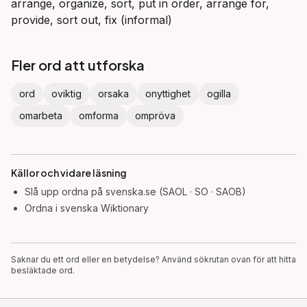
arrange, organize, sort, put in order, arrange for,
provide, sort out, fix (informal)
Fler ord att utforska
ord
oviktig
orsaka
onyttighet
ogilla
omarbeta
omforma
ompröva
Källor och vidare läsning
Slå upp
ordna
på svenska.se (SAOL · SO · SAOB)
Ordna
i svenska Wiktionary
Saknar du ett ord eller en betydelse? Använd sökrutan ovan för att hitta
besläktade ord.