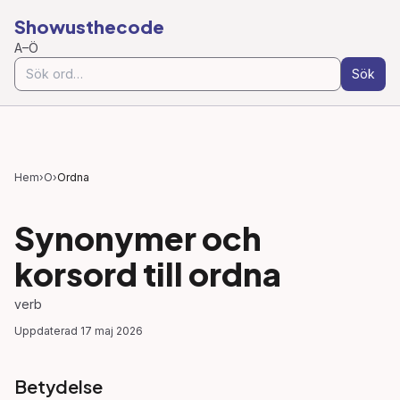
Showusthecode
A–Ö
Sök
Hem
›
O
›
Ordna
Synonymer och
korsord till
ordna
verb
Uppdaterad
17 maj 2026
Betydelse