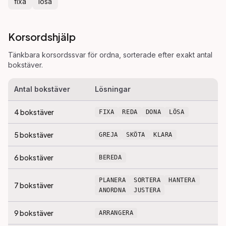
fixa
lösa
Korsordshjälp
Tänkbara korsordssvar för
ordna
, sorterade efter exakt antal
bokstäver.
Antal bokstäver
Lösningar
4
bokstäver
FIXA
REDA
DONA
LÖSA
5
bokstäver
GREJA
SKÖTA
KLARA
6
bokstäver
BEREDA
PLANERA
SORTERA
HANTERA
7
bokstäver
ANORDNA
JUSTERA
9
bokstäver
ARRANGERA