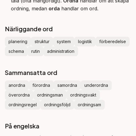
tala (ofta mångordigt).
Ordna
handlar om att skapa
ordning, medan
orda
handlar om ord.
Närliggande ord
planering
struktur
system
logistik
förberedelse
schema
rutin
administration
Sammansatta ord
anordna
förordna
samordna
underordna
överordna
ordningsman
ordningsvakt
ordningsregel
ordningsföljd
ordningsam
På engelska