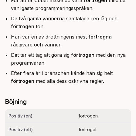
För att få jobbet måste du vara
förtrogen
med de
vanligaste programmeringsspråken.
De två gamla vännerna samtalade i en låg och
förtrogen
ton.
Han var en av drottningens mest
förtrogna
rådgivare och vänner.
Det tar ett tag att göra sig
förtrogen
med den nya
programvaran.
Efter flera år i branschen kände han sig helt
förtrogen
med alla dess oskrivna regler.
Böjning
Positiv (en)
förtrogen
Positiv (ett)
förtroget