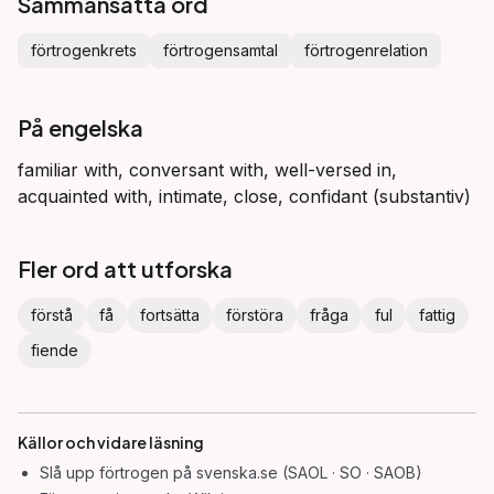
Sammansatta ord
förtrogenkrets
förtrogensamtal
förtrogenrelation
På engelska
familiar with, conversant with, well-versed in,
acquainted with, intimate, close, confidant (substantiv)
Fler ord att utforska
förstå
få
fortsätta
förstöra
fråga
ful
fattig
fiende
Källor och vidare läsning
Slå upp
förtrogen
på svenska.se (SAOL · SO · SAOB)