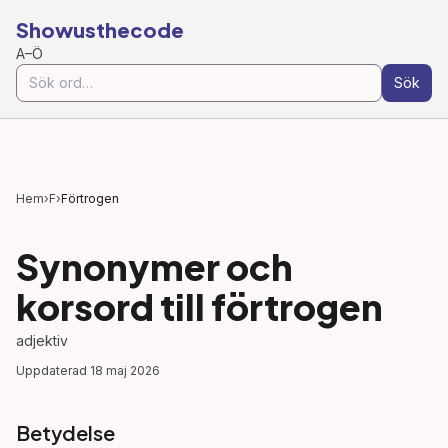
Showusthecode
A–Ö
Sök
Hem
›
F
›
Förtrogen
Synonymer och
korsord till
förtrogen
adjektiv
Uppdaterad
18 maj 2026
Betydelse