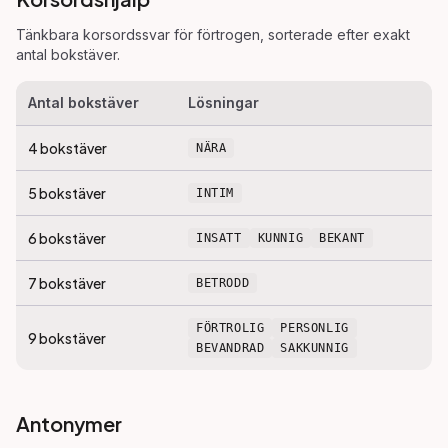
Tänkbara korsordssvar för
förtrogen
, sorterade efter exakt
antal bokstäver.
Antal bokstäver
Lösningar
4
bokstäver
NÄRA
5
bokstäver
INTIM
6
bokstäver
INSATT
KUNNIG
BEKANT
7
bokstäver
BETRODD
FÖRTROLIG
PERSONLIG
9
bokstäver
BEVANDRAD
SAKKUNNIG
Antonymer