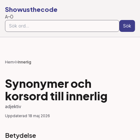
Showusthecode
A–Ö
Sök
Hem
›
I
›
Innerlig
Synonymer och
korsord till
innerlig
adjektiv
Uppdaterad
18 maj 2026
Betydelse