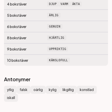
4
bokstäver
DJUP
VARM
ÄKTA
5
bokstäver
ÄRLIG
6
bokstäver
GENUIN
8
bokstäver
HJÄRTLIG
9
bokstäver
UPPRIKTIG
10
bokstäver
KÄNSLOFULL
Antonymer
ytlig
falsk
oärlig
kylig
likgiltig
konstlad
iskall