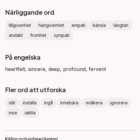
Närliggande ord
tillgivenhet
hängivenhet
empati
känsla
längtan
andakt
fromhet
sympati
På engelska
heartfelt, sincere, deep, profound, fervent
Fler ord att utforska
idé
inställa
ingå
innebära
indikera
ignorera
inse
iaktta
Källor och vidare läsning