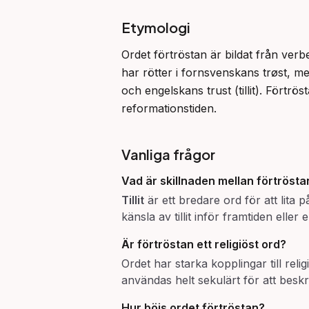
Etymologi
Ordet förtröstan är bildat från verbe
har rötter i fornsvenskans trøst, m
och engelskans trust (tillit). Förtrös
reformationstiden.
Vanliga frågor
Vad är skillnaden mellan
förtrösta
Tillit
är ett bredare ord för att lita 
känsla av tillit inför framtiden elle
Är
förtröstan
ett religiöst ord?
Ordet har starka kopplingar till rel
användas helt sekulärt för att beskr
Hur böjs ordet
förtröstan
?