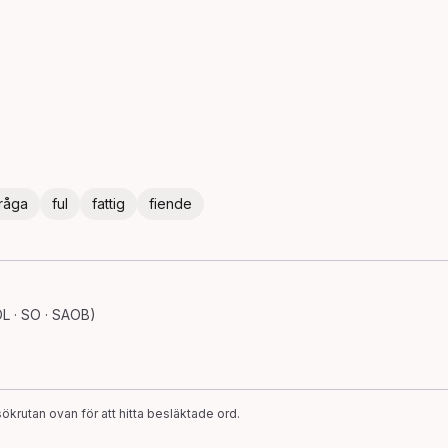
råga
ful
fattig
fiende
L · SO · SAOB)
ökrutan ovan för att hitta besläktade ord.