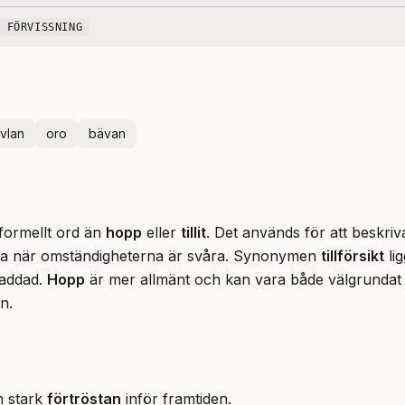
FÖRVISSNING
ivlan
oro
bävan
formellt ord än 
hopp
 eller 
tillit
. Det används för att beskriv
 ofta när omständigheterna är svåra. Synonymen 
tillförsikt
 li
addad. 
Hopp
 är mer allmänt och kan vara både välgrunda
n.
n stark
förtröstan
inför framtiden.