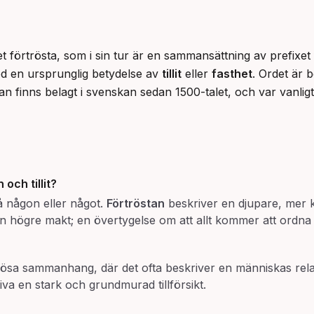
t förtrösta, som i sin tur är en sammansättning av prefixet f
ed en ursprunglig betydelse av 
tillit
 eller 
fasthet
. Ordet är b
tan finns belagt i svenskan sedan 1500-talet, och var vanligt 
n
och
tillit
?
på någon eller något.
Förtröstan
beskriver en djupare, mer 
r en högre makt; en övertygelse om att allt kommer att ordna 
igiösa sammanhang, där det ofta beskriver en människas rela
iva en stark och grundmurad tillförsikt.