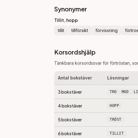
Synonymer
Tillit, hopp
tillit
tillförsikt
förvissning
förtr
Korsordshjälp
Tänkbara korsordssvar för
förtröstan
, so
Antal bokstäver
Lösningar
3
bokstäver
TRO
MOD
L
4
bokstäver
HOPP
5
bokstäver
TRÖST
6
bokstäver
TILLIT