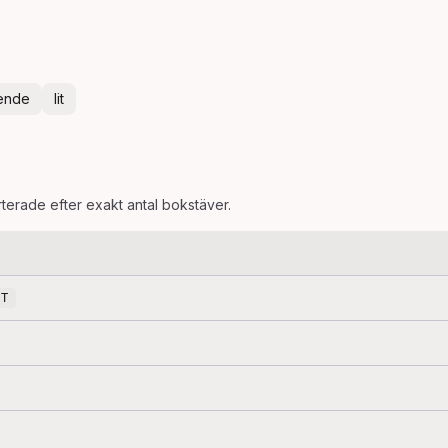
oende
lit
rterade efter exakt antal bokstäver.
IT