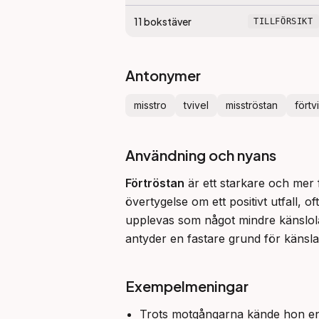
11
bokstäver
TILLFÖRSIKT
Antonymer
misstro
tvivel
misströstan
förtv
Användning och nyans
Förtröstan
 är ett starkare och mer 
övertygelse om ett positivt utfall,
upplevas som något mindre känslol
antyder en fastare grund för känsla
Exempelmeningar
Trots motgångarna kände hon e