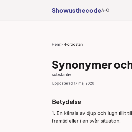
Showusthecode
A–Ö
Hem
›
F
›
Förtröstan
Synonymer och 
substantiv
Uppdaterad
17 maj 2026
Betydelse
1. En känsla av djup och lugn tillit t
framtid eller i en svår situation.