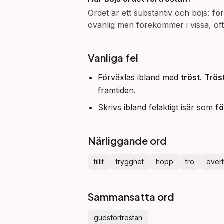
Ordet är ett substantiv och böjs:
fö
ovanlig men förekommer i vissa, oft
Vanliga fel
Förväxlas ibland med
tröst
.
Trös
framtiden.
Skrivs ibland felaktigt isär som
fö
Närliggande ord
tillit
trygghet
hopp
tro
över
Sammansatta ord
gudsförtröstan