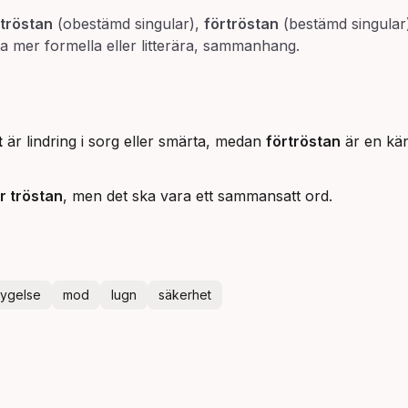
rtröstan
(obestämd singular),
förtröstan
(bestämd singular
a mer formella eller litterära, sammanhang.
t
är lindring i sorg eller smärta, medan
förtröstan
är en käns
r tröstan
, men det ska vara ett sammansatt ord.
tygelse
mod
lugn
säkerhet