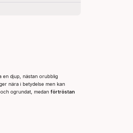
a en djup, nästan orubblig 
gger nära i betydelse men kan 
t och ogrundat, medan 
förtröstan