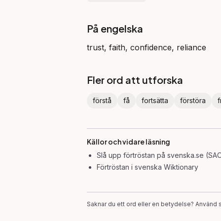
På engelska
trust, faith, confidence, reliance
Fler ord att utforska
förstå
få
fortsätta
förstöra
f
Källor och vidare läsning
Slå upp
förtröstan
på svenska.se (SAO
Förtröstan
i svenska Wiktionary
Saknar du ett ord eller en betydelse? Använd s