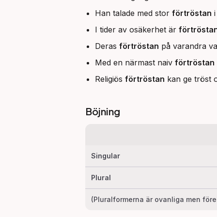
Han talade med stor
förtröstan
i
I tider av osäkerhet är
förtrösta
Deras
förtröstan
på varandra va
Med en närmast naiv
förtröstan
Religiös
förtröstan
kan ge tröst 
Böjning
Singular
Plural
(Pluralformerna är ovanliga men för