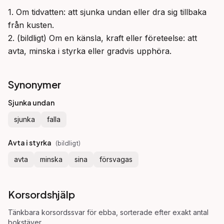
1. Om tidvatten: att sjunka undan eller dra sig tillbaka 
från kusten.

2. (bildligt) Om en känsla, kraft eller företeelse: att 
avta, minska i styrka eller gradvis upphöra.
Synonymer
Sjunka undan
sjunka
falla
Avta i styrka
(
bildligt
)
avta
minska
sina
försvagas
Korsordshjälp
Tänkbara korsordssvar för
ebba
, sorterade efter exakt antal
bokstäver.