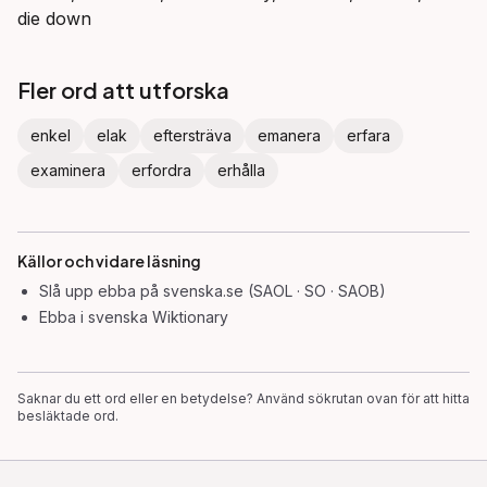
die down
Fler ord att utforska
enkel
elak
eftersträva
emanera
erfara
examinera
erfordra
erhålla
Källor och vidare läsning
Slå upp
ebba
på svenska.se (SAOL · SO · SAOB)
Ebba
i svenska Wiktionary
Saknar du ett ord eller en betydelse? Använd sökrutan ovan för att hitta
besläktade ord.