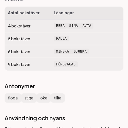
Antal bokstäver
Lösningar
4
bokstäver
EBBA
SINA
AVTA
5
bokstäver
FALLA
6
bokstäver
MINSKA
SJUNKA
9
bokstäver
FÖRSVAGAS
Antonymer
flöda
stiga
öka
tillta
Användning och nyans