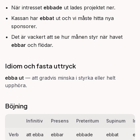
När intresset
ebbade
ut lades projektet ner.
Kassan har
ebbat
ut och vi måste hitta nya
sponsorer.
Det är vackert att se hur månen styr när havet
ebbar
och flödar.
Idiom och fasta uttryck
ebba ut
—
att gradvis minska i styrka eller helt
upphöra.
Böjning
Infinitiv
Presens
Preteritum
Supinum
Imp
Verb
att ebba
ebbar
ebbade
ebbat
eb