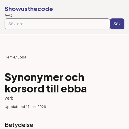
Showusthecode
A–Ö
Sök
Hem
›
E
›
Ebba
Synonymer och
korsord till
ebba
verb
Uppdaterad
17 maj 2026
Betydelse