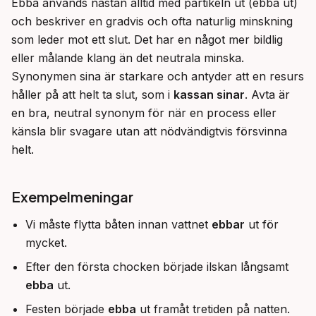
Ebba används nästan alltid med partikeln ut (ebba ut) 
och beskriver en gradvis och ofta naturlig minskning 
som leder mot ett slut. Det har en något mer bildlig 
eller målande klang än det neutrala minska. 
Synonymen sina är starkare och antyder att en resurs 
håller på att helt ta slut, som i 
kassan sinar
. Avta är 
en bra, neutral synonym för när en process eller 
känsla blir svagare utan att nödvändigtvis försvinna 
helt.
Exempelmeningar
Vi måste flytta båten innan vattnet
ebbar
ut för
mycket.
Efter den första chocken började ilskan långsamt
ebba
ut.
Festen började
ebba
ut framåt tretiden på natten.