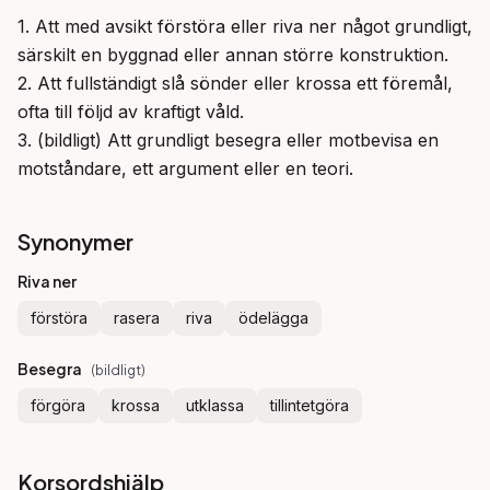
1. Att med avsikt förstöra eller riva ner något grundligt, 
särskilt en byggnad eller annan större konstruktion.

2. Att fullständigt slå sönder eller krossa ett föremål, 
ofta till följd av kraftigt våld.

3. (bildligt) Att grundligt besegra eller motbevisa en 
motståndare, ett argument eller en teori.
Synonymer
Riva ner
förstöra
rasera
riva
ödelägga
Besegra
(
bildligt
)
förgöra
krossa
utklassa
tillintetgöra
Korsordshjälp