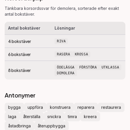
Tänkbara korsordssvar för
demolera
, sorterade efter exakt
antal bokstäver.
Antal bokstäver
Lösningar
4
bokstäver
RIVA
6
bokstäver
RASERA
KROSSA
ÖDELÄGGA
FÖRSTÖRA
UTKLASSA
8
bokstäver
DEMOLERA
Antonymer
bygga
uppföra
konstruera
reparera
restaurera
laga
återställa
snickra
timra
kreera
åstadbringa
återuppbygga