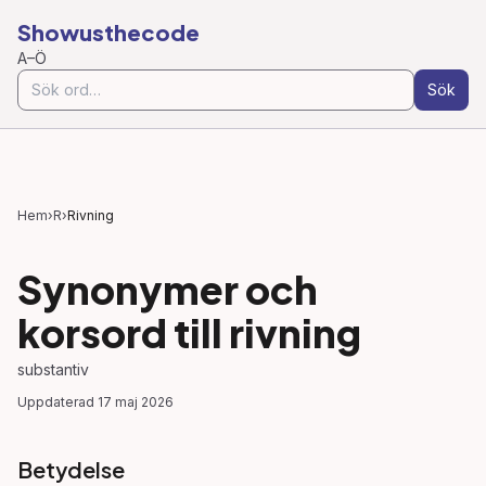
Showusthecode
A–Ö
Sök
Hem
›
R
›
Rivning
Synonymer och
korsord till
rivning
substantiv
Uppdaterad
17 maj 2026
Betydelse