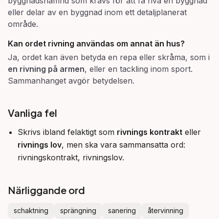
byggnadsnämnd som krävs för att få riva en byggnad
eller delar av en byggnad inom ett detaljplanerat
område.
Kan ordet
rivning
användas om annat än hus?
Ja, ordet kan även betyda en repa eller skråma, som i
en rivning på armen
, eller en tackling inom sport.
Sammanhanget avgör betydelsen.
Vanliga fel
Skrivs ibland felaktigt som
rivnings kontrakt
eller
rivnings lov
, men ska vara sammansatta ord:
rivningskontrakt, rivningslov.
Närliggande ord
schaktning
sprängning
sanering
återvinning