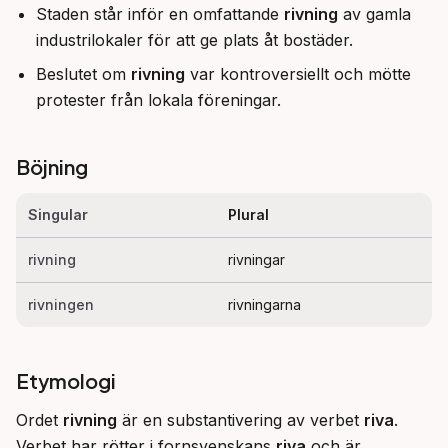
Staden står inför en omfattande
rivning
av gamla
industrilokaler för att ge plats åt bostäder.
Beslutet om
rivning
var kontroversiellt och mötte
protester från lokala föreningar.
Böjning
Singular
Plural
rivning
rivningar
rivningen
rivningarna
Etymologi
Ordet 
rivning
 är en substantivering av verbet 
riva
. 
Verbet har rötter i fornsvenskans 
riva
 och är 