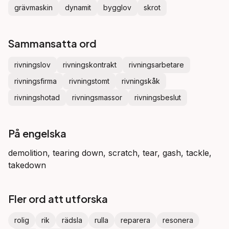
grävmaskin
dynamit
bygglov
skrot
Sammansatta ord
rivningslov
rivningskontrakt
rivningsarbetare
rivningsfirma
rivningstomt
rivningskåk
rivningshotad
rivningsmassor
rivningsbeslut
På engelska
demolition, tearing down, scratch, tear, gash, tackle,
takedown
Fler ord att utforska
rolig
rik
rädsla
rulla
reparera
resonera