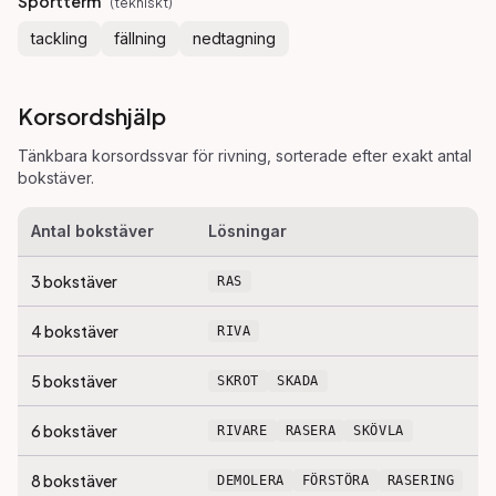
Sportterm
(
tekniskt
)
tackling
fällning
nedtagning
Korsordshjälp
Tänkbara korsordssvar för
rivning
, sorterade efter exakt antal
bokstäver.
Antal bokstäver
Lösningar
3
bokstäver
RAS
4
bokstäver
RIVA
5
bokstäver
SKROT
SKADA
6
bokstäver
RIVARE
RASERA
SKÖVLA
8
bokstäver
DEMOLERA
FÖRSTÖRA
RASERING