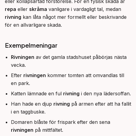
eller kollapsartad förstörelse. För en fysisk skada är 
repa
 eller 
skråma
 vanligare i vardagligt tal, medan 
rivning
 kan låta något mer formellt eller beskrivande 
för en allvarligare skada.
Exempelmeningar
Rivningen
av det gamla stadshuset påbörjas nästa
vecka.
Efter
rivningen
kommer tomten att omvandlas till
en park.
Katten lämnade en ful
rivning
i den nya lädersoffan.
Han hade en djup
rivning
på armen efter att ha fallit
i en taggbuske.
Domaren blåste för frispark efter den sena
rivningen
på mittfältet.