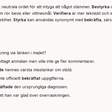
 neutrala ordet för att intyga att något stämmer. 
Bestyrka
 
rör bevis eller vittnesmål. 
Verifiera
 är mer tekniskt och i
ekthet. 
Styrka
 kan användas synonymt med 
bekräfta
, särs
ning via länken i mejlet?
ttagit anmälan men ville inte ge fler kommentarer.
de
hennes värsta misstankar om stöld.
e officiellt
bekräftat
uppgifterna.
äftade
den ursprungliga diagnosen.
tt han var glad över överraskningen.