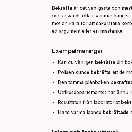
Bekräfta
 är det vanligaste och mest
och används ofta i sammanhang som 
mot en källa för att säkerställa korr
ett argument eller en misstanke.
Exempelmeningar
Kan du vänligen
bekräfta
din bok
Polisen kunde
bekräfta
att de mo
Den tomma plånboken
bekräfta
Utrikesdepartementet har ännu int
Resultaten från laboratoriet
bekr
Hans varma leende
bekräftade
a
Idiom och fasta uttryck