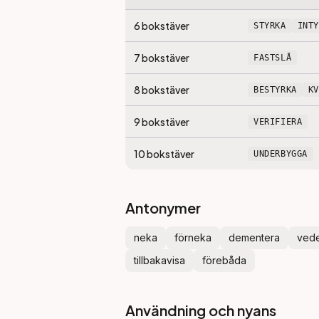
6
bokstäver
STYRKA
INT
7
bokstäver
FASTSLÅ
8
bokstäver
BESTYRKA
K
9
bokstäver
VERIFIERA
10
bokstäver
UNDERBYGGA
Antonymer
neka
förneka
dementera
vede
tillbakavisa
förebåda
Användning och nyans