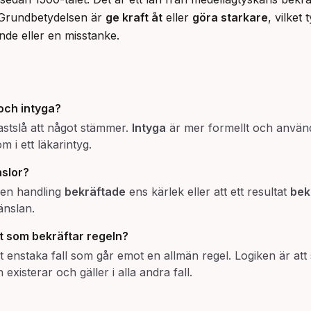
. Grundbetydelsen är 
ge kraft åt
 eller 
göra starkare
, vilket 
nde eller en misstanke.
och
intyga
?
fastslå att något stämmer.
Intyga
är mer formellt och används
 i ett läkarintyg.
slor?
t en handling
bekräftade
ens kärlek eller att ett resultat
bek
änslan.
 som bekräftar regeln
?
t enstaka fall som går emot en allmän regel. Logiken är att 
existerar och gäller i alla andra fall.