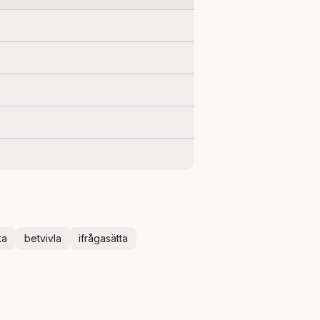
ta
betvivla
ifrågasätta