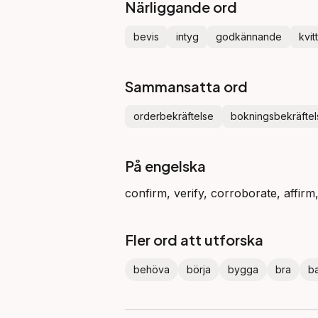
Närliggande ord
bevis
intyg
godkännande
kvit
Sammansatta ord
orderbekräftelse
bokningsbekräftel
På engelska
confirm, verify, corroborate, affir
Fler ord att utforska
behöva
börja
bygga
bra
b