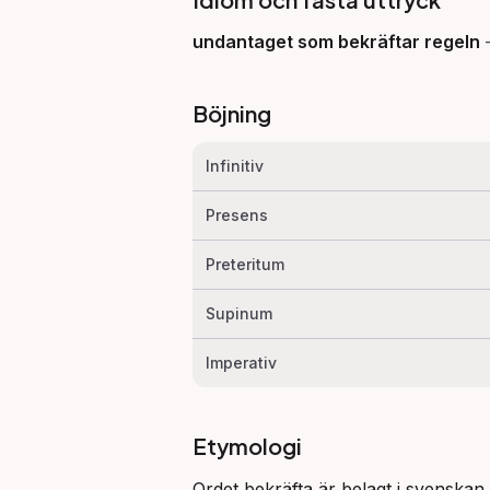
undantaget som bekräftar regeln
Böjning
Infinitiv
Presens
Preteritum
Supinum
Imperativ
Etymologi
Ordet bekräfta är belagt i svenskan