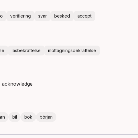
to
verifiering
svar
besked
accept
se
läsbekräftelse
mottagningsbekräftelse
m, acknowledge
arn
bil
bok
början