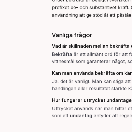
prefixet be- och substantivet kraft
användning att ge stöd åt ett påståe
Vanliga frågor
Vad är skillnaden mellan
bekräfta
Bekräfta
är ett allmänt ord för att 
vittnesmål som garanterar något, som
Kan man använda
bekräfta
om kän
Ja, det är vanligt. Man kan säga at
handlingen eller resultatet stärkte k
Hur fungerar uttrycket
undantaget
Uttrycket används när man hittar et
som ett
undantag
antyder att regeln 