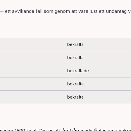
—
ett avvikande fall som genom att vara just ett undantag visa
bekräfta
bekräftar
bekräftade
bekräftat
bekräfta
 sedan 1500-talet. Det är ett lån från medellågtyskans bekr