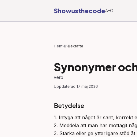
Showusthecode
A–Ö
Hem
›
B
›
Bekräfta
Synonymer och 
verb
Uppdaterad
17 maj 2026
Betydelse
1. Intyga att något är sant, korrekt elle
2. Meddela att man har mottagit någo
3. Stärka eller ge ytterligare stöd åt