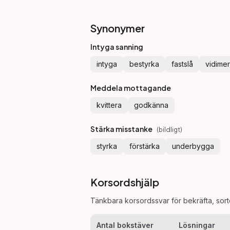
Synonymer
Intyga sanning
intyga
bestyrka
fastslå
vidime
Meddela mottagande
kvittera
godkänna
Stärka misstanke
(
bildligt
)
styrka
förstärka
underbygga
Korsordshjälp
Tänkbara korsordssvar för
bekräfta
, sor
Antal bokstäver
Lösningar