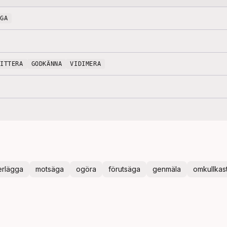
YGA
VITTERA
GODKÄNNA
VIDIMERA
rlägga
motsäga
ogöra
förutsäga
genmäla
omkullkas