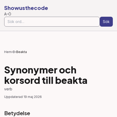
Showusthecode
A–Ö
Sök
Hem
›
B
›
Beakta
Synonymer och
korsord till
beakta
verb
Uppdaterad
19 maj 2026
Betydelse