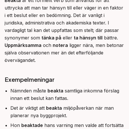
Beakta
 är ett formellt verb som används för att 
uttrycka att man tar hänsyn till eller väger in en faktor 
i ett beslut eller en bedömning. Det är vanligt i 
juridiska, administrativa och akademiska texter. I 
vardagligt tal kan det uppfattas som stelt; där passar 
synonymer som 
tänka på
 eller 
ta hänsyn till
 bättre. 
Uppmärksamma
 och 
notera
 ligger nära, men betonar 
själva observationen mer än det efterföljande 
övervägandet.
Exempelmeningar
Nämnden måste
beakta
samtliga inkomna förslag
innan ett beslut kan fattas.
Det är viktigt att
beakta
miljöpåverkan när man
planerar nya byggprojekt.
Hon
beaktade
hans varning men valde att fortsätta