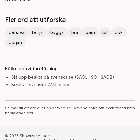
Fler ord att utforska
behöva
börja
bygga
bra
barn
bil
bok
början
Källor och vidare läsning
Slå upp
beakta
på svenska.se (SAOL · SO · SAOB)
Beakta
i svenska Wiktionary
Saknar du ett ord eller en betydelse? Använd sökrutan ovan för att hitta
besläktade ord.
©
2026
Showusthecode