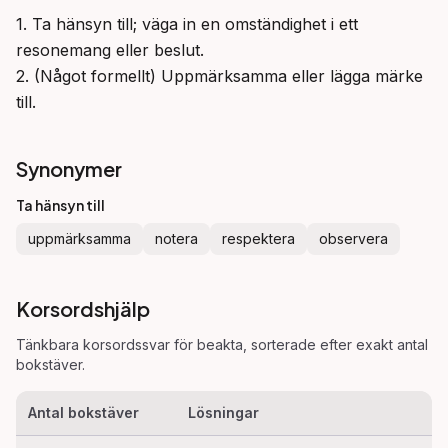
1. Ta hänsyn till; väga in en omständighet i ett 
resonemang eller beslut.

2. (Något formellt) Uppmärksamma eller lägga märke 
till.
Synonymer
Ta hänsyn till
uppmärksamma
notera
respektera
observera
Korsordshjälp
Tänkbara korsordssvar för
beakta
, sorterade efter exakt antal
bokstäver.
Antal bokstäver
Lösningar