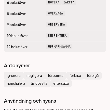
6
bokstäver
NOTERA
IAKTTA
8
bokstäver
ÖVERVÄGA
9
bokstäver
OBSERVERA
10
bokstäver
RESPEKTERA
12
bokstäver
UPPMÄRKSAMMA
Antonymer
ignorera
negligera
försumma
förbise
förbigå
nonchalera
åsidosätta
eftersätta
Användning och nyans