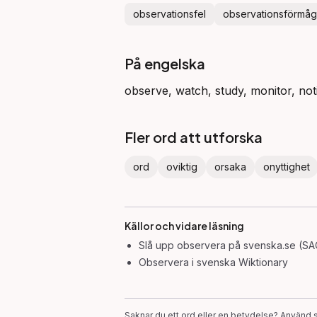
observationsfel
observationsförmå
På engelska
observe, watch, study, monitor, noti
Fler ord att utforska
ord
oviktig
orsaka
onyttighet
Källor och vidare läsning
Slå upp
observera
på svenska.se (SA
Observera
i svenska Wiktionary
Saknar du ett ord eller en betydelse? Använd s