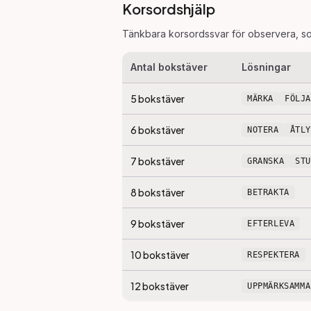
Korsordshjälp
Tänkbara korsordssvar för
observera
, s
Antal bokstäver
Lösningar
5
bokstäver
MÄRKA
FÖLJA
6
bokstäver
NOTERA
ÅTL
7
bokstäver
GRANSKA
ST
8
bokstäver
BETRAKTA
9
bokstäver
EFTERLEVA
10
bokstäver
RESPEKTERA
12
bokstäver
UPPMÄRKSAMMA