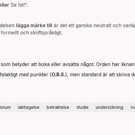
eller
Se hit!".
ydelsen
lägga märke till
är det ett ganska neutralt och vanli
ormellt och skriftspråkligt.
, som betyder att boka eller avsätta något. Orden har liknand
felaktigt med punkter (
O.B.S.
), men standard är att skriva d
orium
iakttagelse
betraktelse
studie
undersökning
ö