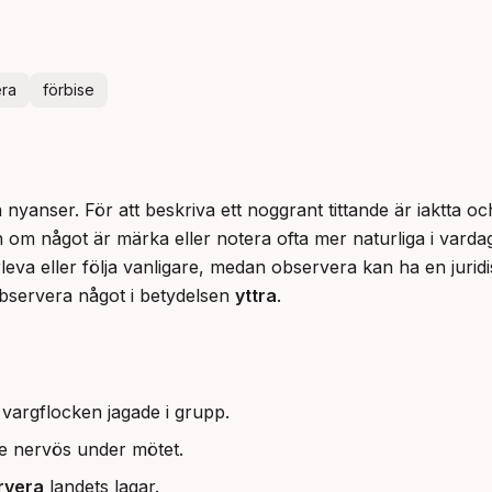
era
förbise
nyanser. För att beskriva ett noggrant tittande är iaktta och
n om något är märka eller notera ofta mer naturliga i vardag
rleva eller följa vanligare, medan observera kan ha en juridis
bservera något i betydelsen 
yttra
.
vargflocken jagade i grupp.
e nervös under mötet.
rvera
landets lagar.