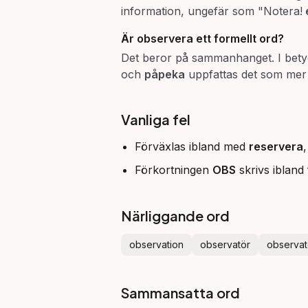
information, ungefär som "Notera!
Är
observera
ett formellt ord?
Det beror på sammanhanget. I bet
och
påpeka
uppfattas det som mer f
Vanliga fel
Förväxlas ibland med
reservera
Förkortningen
OBS
skrivs ibland 
Närliggande ord
observation
observatör
observat
Sammansatta ord