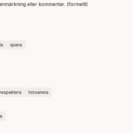
 anmärkning eller kommentar. (formellt)
da
spana
respektera
hörsamma
ra