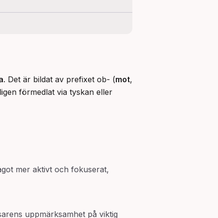
a
. Det är bildat av prefixet ob- (
mot
, 
igen förmedlat via tyskan eller 
ågot mer aktivt och fokuserat,
äsarens uppmärksamhet på viktig