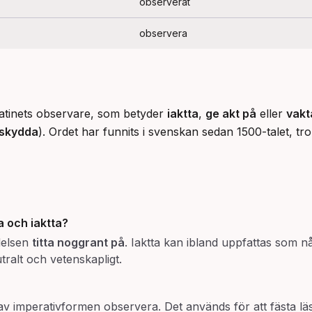
observerat
observera
latinets observare, som betyder 
iaktta
, 
ge akt på
 eller 
vakt
skydda
). Ordet har funnits i svenskan sedan 1500-talet, trol
a
och
iaktta
?
ydelsen
titta noggrant på
. Iaktta kan ibland uppfattas som n
alt och vetenskapligt.
 av imperativformen observera. Det används för att fästa l