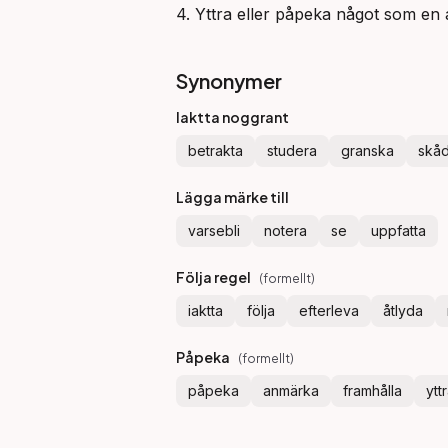
4. Yttra eller påpeka något som en
Synonymer
Iaktta noggrant
betrakta
studera
granska
skå
Lägga märke till
varsebli
notera
se
uppfatta
Följa regel
(
formellt
)
iaktta
följa
efterleva
åtlyda
Påpeka
(
formellt
)
påpeka
anmärka
framhålla
ytt