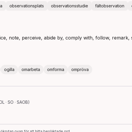
ga
observationsplats
observationsstudie
fältobservation
ce, note, perceive, abide by, comply with, follow, remark, s
ogilla
omarbeta
omforma
ompröva
OL · SO · SAOB)
ökrutan ovan för att hitta besläktade ord.