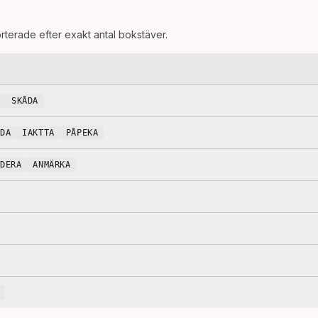
orterade efter exakt antal bokstäver.
SKÅDA
YDA
IAKTTA
PÅPEKA
UDERA
ANMÄRKA