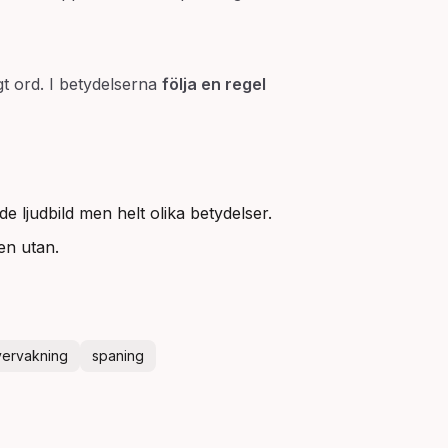
gt ord. I betydelserna
följa en regel
e ljudbild men helt olika betydelser.
en utan.
vervakning
spaning