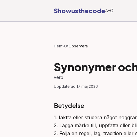
Showusthecode
A–Ö
Hem
›
O
›
Observera
Synonymer och 
verb
Uppdaterad
17 maj 2026
Betydelse
1. Iaktta eller studera något noggrant
2. Lägga märke till, uppfatta eller b
3. Följa en regel, lag, tradition eller 