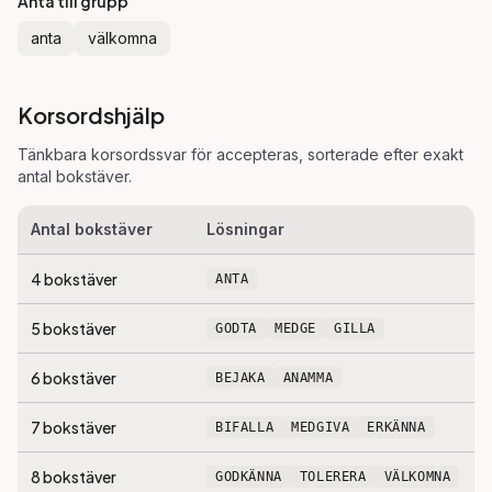
Anta till grupp
anta
välkomna
Korsordshjälp
Tänkbara korsordssvar för
accepteras
, sorterade efter exakt
antal bokstäver.
Antal bokstäver
Lösningar
4
bokstäver
ANTA
5
bokstäver
GODTA
MEDGE
GILLA
6
bokstäver
BEJAKA
ANAMMA
7
bokstäver
BIFALLA
MEDGIVA
ERKÄNNA
8
bokstäver
GODKÄNNA
TOLERERA
VÄLKOMNA