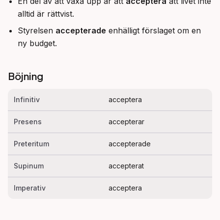
En del av att växa upp är att
acceptera
att livet inte
alltid är rättvist.
Styrelsen
accepterade
enhälligt förslaget om en
ny budget.
Böjning
Infinitiv
acceptera
Presens
accepterar
Preteritum
accepterade
Supinum
accepterat
Imperativ
acceptera