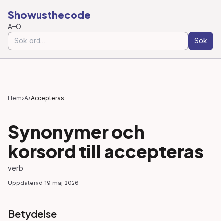
Showusthecode
A–Ö
Sök
Hem
›
A
›
Accepteras
Synonymer och
korsord till
accepteras
verb
Uppdaterad
19 maj 2026
Betydelse