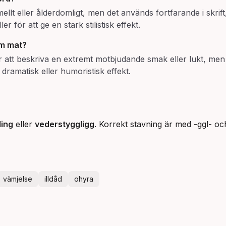
t eller ålderdomligt, men det används fortfarande i skrift, s
r för att ge en stark stilistisk effekt.
m mat?
ör att beskriva en extremt motbjudande smak eller lukt, men
dramatisk eller humoristisk effekt.
ling
eller
vederstyggligg
. Korrekt stavning är med -ggl- oc
vämjelse
illdåd
ohyra