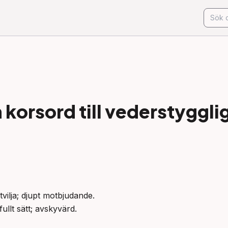
korsord till
vederstyggli
vilja; djupt motbjudande.

fullt sätt; avskyvärd.