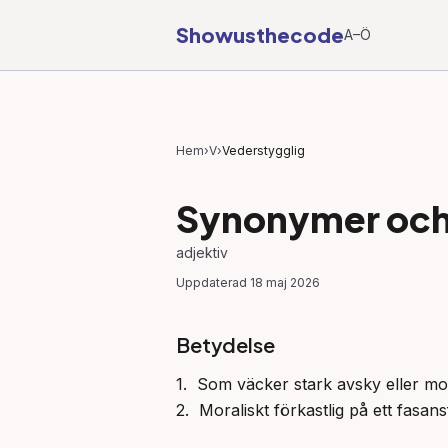
Showusthecode
A–Ö
Hem
›
V
›
Vederstygglig
Synonymer och 
adjektiv
Uppdaterad
18 maj 2026
Betydelse
1.  Som väcker stark avsky eller mot
2.  Moraliskt förkastlig på ett fasans