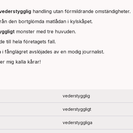
vederstygglig
handling utan förmildrande omständigheter.
från den bortglömda matlådan i kylskåpet.
yggligt
monster med tre huvuden.
e till hela företagets fall.
i fånglägret avslöjades av en modig journalist.
er mig kalla kårar!
vederstygglig
vederstyggligt
vederstyggliga