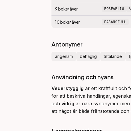
9
bokstäver
FÖRFÄRLIG
10
bokstäver
FASANSFULL
Antonymer
angenäm
behaglig
tilltalande
l
Användning och nyans
Vederstygglig
 är ett kraftfullt och
för att beskriva handlingar, egenska
och 
vidrig
 är nära synonymer men 
att något är både frånstötande och 
Exempelmeningar