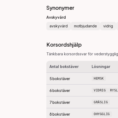
Synonymer
Avskyvärd
avskyvärd
motbjudande
vidrig
Korsordshjälp
Tänkbara korsordssvar för
vederstyggli
Antal bokstäver
Lösningar
5
bokstäver
HEMSK
6
bokstäver
VIDRIG
RYS
7
bokstäver
GRÄSLIG
8
bokstäver
OHYGGLIG