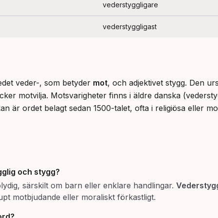
vederstyggligare
vederstyggligast
ledet veder-, som betyder 
mot
, och adjektivet stygg. Den ur
äcker motvilja. Motsvarigheter finns i äldre danska (vedersty
n är ordet belagt sedan 1500-talet, ofta i religiösa eller m
glig
och
stygg
?
olydig, särskilt om barn eller enklare handlingar.
Vederstygg
pt motbjudande eller moraliskt förkastligt.
ord?