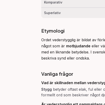
Komparativ
Superlativ
Etymologi
Ordet vederstygglig är bildat av för
något som är 
motbjudande
 eller v
med en liknande betydelse. I svenska
beskriva synd eller ondska.
Vanliga frågor
Vad är skillnaden mellan
vederstyg
Stygg
betyder oftast elak, ful eller 
formellt ord som beskriver något dju
Är
vederstygglig
ett gammaldags 