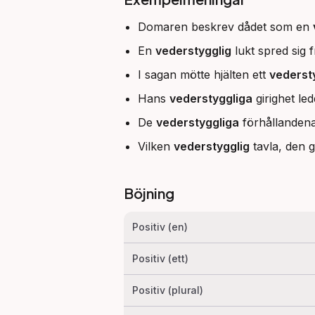
Domaren beskrev dådet som en
En
vederstygglig
lukt spred sig 
I sagan mötte hjälten ett
vederst
Hans
vederstyggliga
girighet ledd
De
vederstyggliga
förhållandena 
Vilken
vederstygglig
tavla, den g
Böjning
Positiv (en)
Positiv (ett)
Positiv (plural)