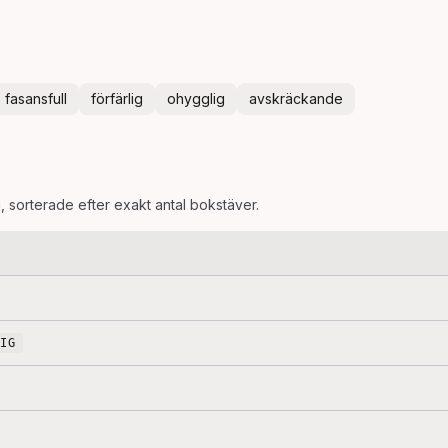
fasansfull
förfärlig
ohygglig
avskräckande
g
, sorterade efter exakt antal bokstäver.
LIG