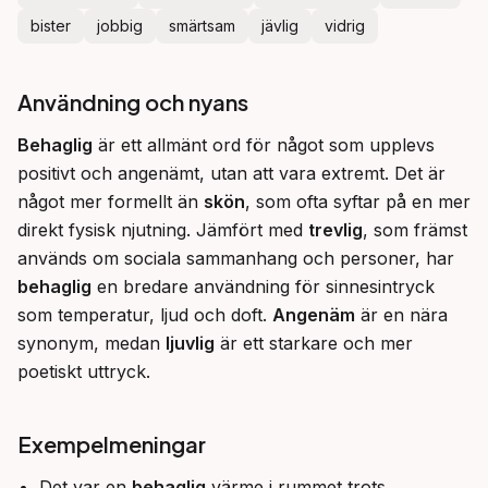
bister
jobbig
smärtsam
jävlig
vidrig
Användning och nyans
Behaglig
 är ett allmänt ord för något som upplevs 
positivt och angenämt, utan att vara extremt. Det är 
något mer formellt än 
skön
, som ofta syftar på en mer 
direkt fysisk njutning. Jämfört med 
trevlig
, som främst 
används om sociala sammanhang och personer, har 
behaglig
 en bredare användning för sinnesintryck 
som temperatur, ljud och doft. 
Angenäm
 är en nära 
synonym, medan 
ljuvlig
 är ett starkare och mer 
poetiskt uttryck.
Exempelmeningar
Det var en
behaglig
värme i rummet trots