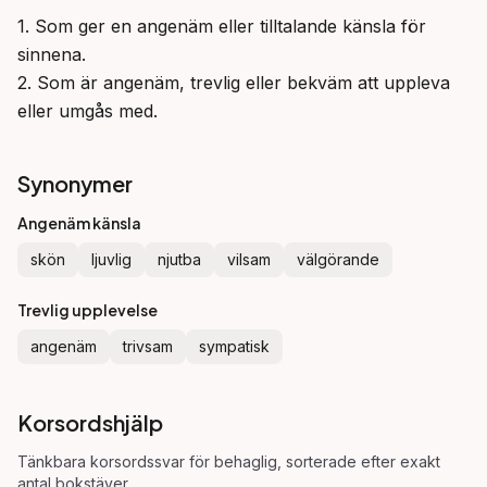
1. Som ger en angenäm eller tilltalande känsla för 
sinnena.

2. Som är angenäm, trevlig eller bekväm att uppleva 
eller umgås med.
Synonymer
Angenäm känsla
skön
ljuvlig
njutba
vilsam
välgörande
Trevlig upplevelse
angenäm
trivsam
sympatisk
Korsordshjälp
Tänkbara korsordssvar för
behaglig
, sorterade efter exakt
antal bokstäver.