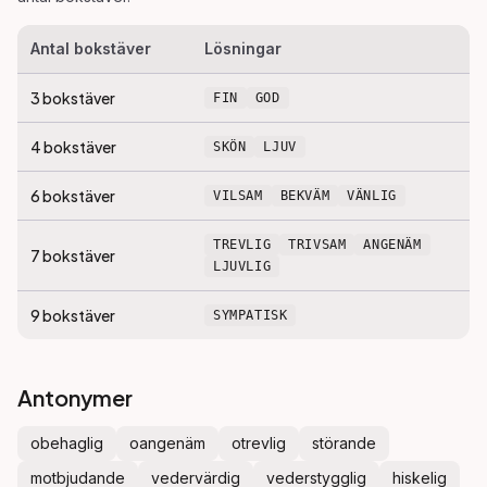
Antal bokstäver
Lösningar
3
bokstäver
FIN
GOD
4
bokstäver
SKÖN
LJUV
6
bokstäver
VILSAM
BEKVÄM
VÄNLIG
TREVLIG
TRIVSAM
ANGENÄM
7
bokstäver
LJUVLIG
9
bokstäver
SYMPATISK
Antonymer
obehaglig
oangenäm
otrevlig
störande
motbjudande
vedervärdig
vederstygglig
hiskelig