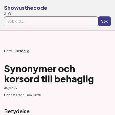
Showusthecode
A–Ö
Sök
Hem
›
B
›
Behaglig
Synonymer och
korsord till
behaglig
adjektiv
Uppdaterad
18 maj 2026
Betydelse