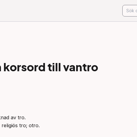
korsord till
vantro
knad av tro.

eligiös tro; otro.