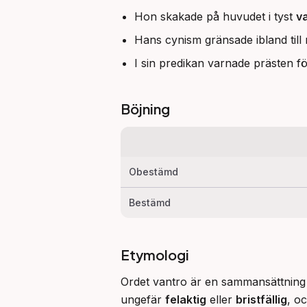
Hon skakade på huvudet i tyst
v
Hans cynism gränsade ibland till
I sin predikan varnade prästen 
Böjning
Obestämd
Bestämd
Etymologi
Ordet vantro är en sammansättning a
ungefär 
felaktig
 eller 
bristfällig
, o