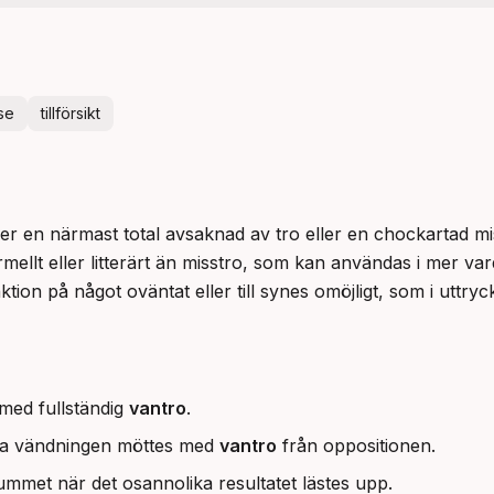
se
tillförsikt
er en närmast total avsaknad av tro eller en chockartad mis
mellt eller litterärt än misstro, som kan användas i mer v
tion på något oväntat eller till synes omöjligt, som i uttryc
med fullständig
vantro
.
ska vändningen möttes med
vantro
från oppositionen.
rummet när det osannolika resultatet lästes upp.