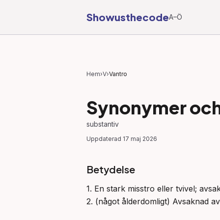
Showusthecode
A–Ö
Hem
›
V
›
Vantro
Synonymer och 
substantiv
Uppdaterad
17 maj 2026
Betydelse
1. En stark misstro eller tvivel; avsa
2. (något ålderdomligt) Avsaknad av r