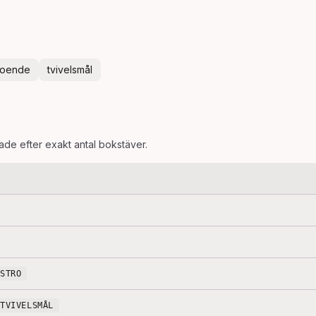
roende
tvivelsmål
rade efter exakt antal bokstäver.
SSTRO
TVIVELSMÅL