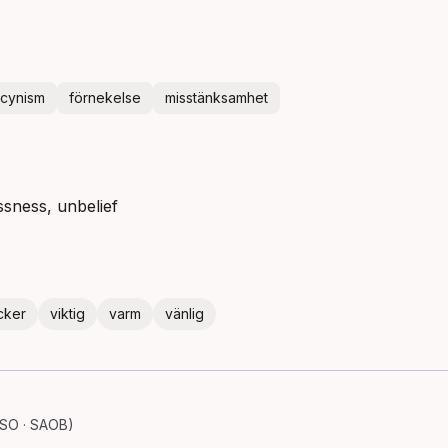
cynism
förnekelse
misstänksamhet
lessness, unbelief
cker
viktig
varm
vänlig
 SO · SAOB)