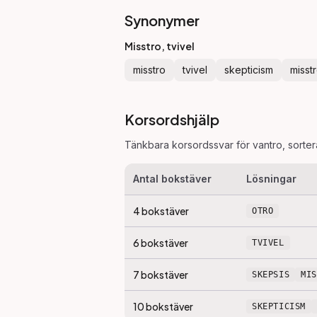
Synonymer
Misstro, tvivel
misstro
tvivel
skepticism
misst
Korsordshjälp
Tänkbara korsordssvar för
vantro
, sorte
Antal bokstäver
Lösningar
4
bokstäver
OTRO
6
bokstäver
TVIVEL
7
bokstäver
SKEPSIS
MI
10
bokstäver
SKEPTICISM