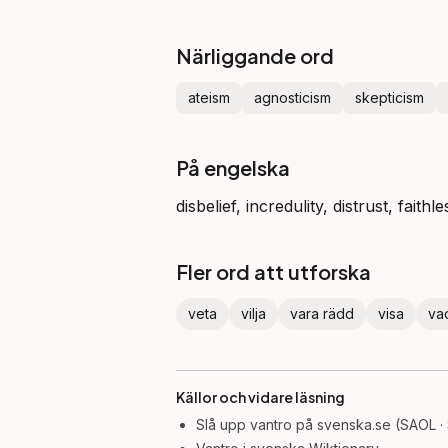
Närliggande ord
ateism
agnosticism
skepticism
På engelska
disbelief, incredulity, distrust, faith
Fler ord att utforska
veta
vilja
vara rädd
visa
va
Källor och vidare läsning
Slå upp
vantro
på svenska.se (SAOL ·