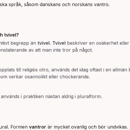
diska språk, såsom danskans och norskans vantro.
ch
tvivel
?
nitivt begrepp än
tvivel
.
Tvivel
beskriver en osäkerhet elle
nstaterande av att man inte tror på något.
pplats till religiös otro, används det idag oftast i en allmän
 som verkar osannolikt eller chockerande.
 används i praktiken nästan aldrig i pluralform.
plural. Formen
vantror
är mycket ovanlig och bör undvikas.