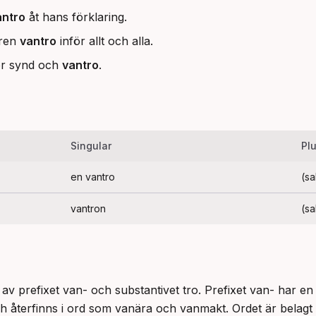
antro
åt hans förklaring.
 ren
vantro
inför allt och alla.
för synd och
vantro
.
Singular
Plu
en vantro
(s
vantron
(s
v prefixet van- och substantivet tro. Prefixet van- har en n
ch återfinns i ord som vanära och vanmakt. Ordet är belagt 