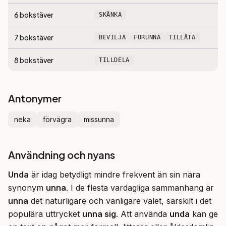
6
bokstäver
SKÄNKA
7
bokstäver
BEVILJA
FÖRUNNA
TILLÅTA
8
bokstäver
TILLDELA
Antonymer
neka
förvägra
missunna
Användning och nyans
Unda
 är idag betydligt mindre frekvent än sin nära 
synonym 
unna
. I de flesta vardagliga sammanhang är 
unna
 det naturligare och vanligare valet, särskilt i det 
populära uttrycket 
unna sig
. Att använda 
unda
 kan ge 