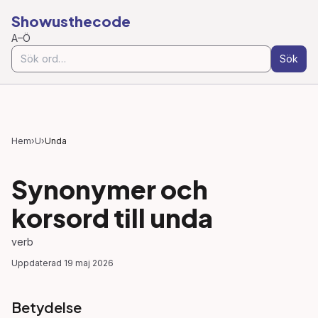
Showusthecode
A–Ö
Sök
Hem
›
U
›
Unda
Synonymer och
korsord till
unda
verb
Uppdaterad
19 maj 2026
Betydelse