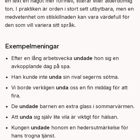
en text en något mer formell, litterär eller ålderdomlig 
ton. I praktiken är orden i stort sett utbytbara, men en 
medvetenhet om stilskillnaden kan vara värdefull för 
den som vill variera sitt språk.
Exempelmeningar
Efter en lång arbetsvecka
undade
hon sig en
avkopplande dag på spa.
Han kunde inte
unda
sin rival segerns sötma.
Vi borde verkligen
unda
oss en fin middag för att
fira.
De
undade
barnen en extra glass i sommarvärmen.
Att
unda
sig själv lite vila är viktigt för hälsan.
Kungen
undade
honom en hedersutmärkelse för
hans trogna tjänst.