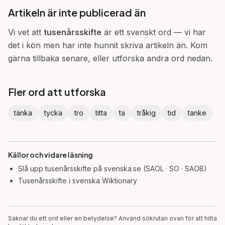
Artikeln är inte publicerad än
Vi vet att
tusenårsskifte
är ett svenskt ord — vi har
det i kön men har inte hunnit skriva artikeln än. Kom
gärna tillbaka senare, eller utforska andra ord nedan.
Fler ord att utforska
tänka
tycka
tro
titta
ta
tråkig
tid
tanke
Källor och vidare läsning
Slå upp
tusenårsskifte
på svenska.se (SAOL · SO · SAOB)
Tusenårsskifte
i svenska Wiktionary
Saknar du ett ord eller en betydelse? Använd sökrutan ovan för att hitta