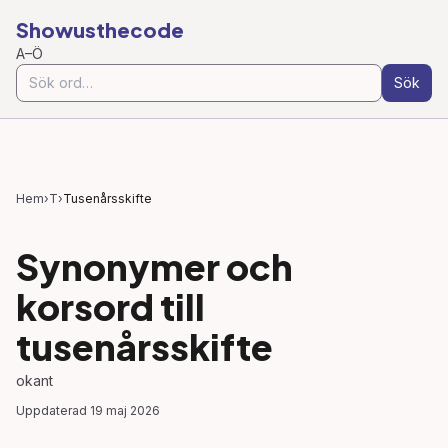
Showusthecode
A–Ö
Sök
Hem
›
T
›
Tusenårsskifte
Synonymer och
korsord till
tusenårsskifte
okant
Uppdaterad
19 maj 2026