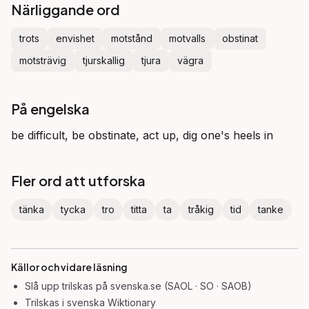
Närliggande ord
trots
envishet
motstånd
motvalls
obstinat
motsträvig
tjurskallig
tjura
vägra
På engelska
be difficult, be obstinate, act up, dig one's heels in
Fler ord att utforska
tänka
tycka
tro
titta
ta
tråkig
tid
tanke
Källor och vidare läsning
Slå upp
trilskas
på svenska.se (SAOL · SO · SAOB)
Trilskas
i svenska Wiktionary