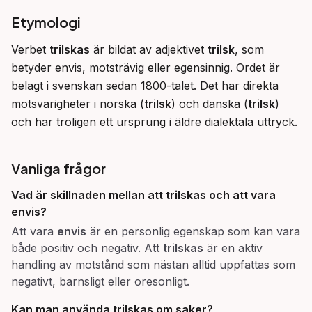
Etymologi
Verbet 
trilskas
 är bildat av adjektivet 
trilsk
, som 
betyder envis, motsträvig eller egensinnig. Ordet är 
belagt i svenskan sedan 1800-talet. Det har direkta 
motsvarigheter i norska (
trilsk
) och danska (
trilsk
) 
och har troligen ett ursprung i äldre dialektala uttryck.
Vanliga frågor
Vad är skillnaden mellan att
trilskas
och att vara
envis
?
Att vara
envis
är en personlig egenskap som kan vara
både positiv och negativ. Att
trilskas
är en aktiv
handling av motstånd som nästan alltid uppfattas som
negativt, barnsligt eller oresonligt.
Kan man använda
trilskas
om saker?