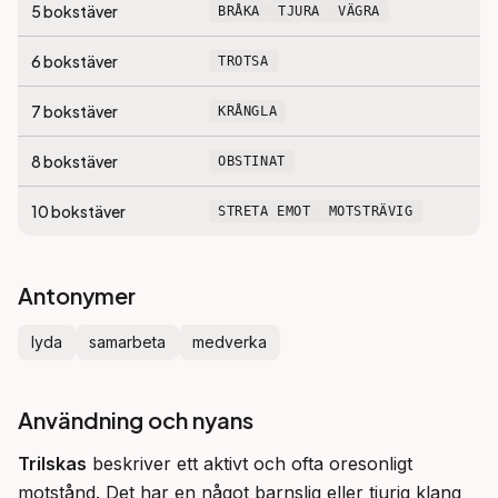
5
bokstäver
BRÅKA
TJURA
VÄGRA
6
bokstäver
TROTSA
7
bokstäver
KRÅNGLA
8
bokstäver
OBSTINAT
10
bokstäver
STRETA EMOT
MOTSTRÄVIG
Antonymer
lyda
samarbeta
medverka
Användning och nyans
Trilskas
 beskriver ett aktivt och ofta oresonligt 
motstånd. Det har en något barnslig eller tjurig klang 