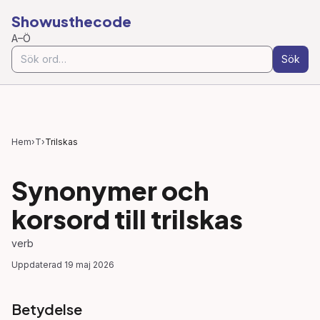
Showusthecode
A–Ö
Sök
Hem
›
T
›
Trilskas
Synonymer och
korsord till
trilskas
verb
Uppdaterad
19 maj 2026
Betydelse