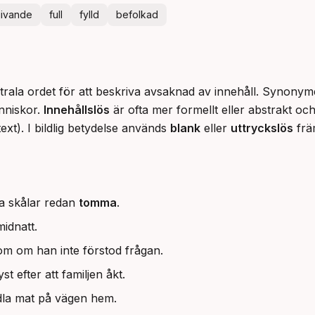
ivande
full
fylld
befolkad
utrala ordet för att beskriva avsaknad av innehåll. Synony
nniskor. 
Innehållslös
 är ofta mer formellt eller abstrakt 
text). I bildlig betydelse används 
blank
 eller 
uttryckslös
 frä
lla skålar redan
tomma
.
midnatt.
om om han inte förstod frågan.
st efter att familjen åkt.
dla mat på vägen hem.