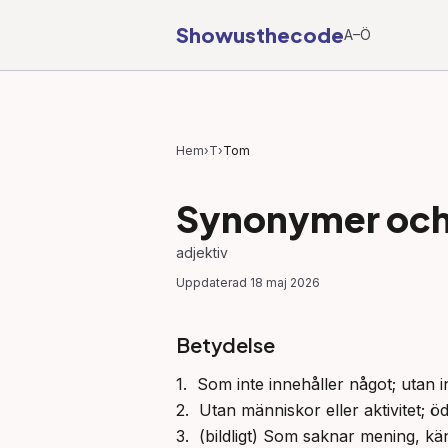
Showusthecode
A–Ö
Hem
›
T
›
Tom
Synonymer och 
adjektiv
Uppdaterad
18 maj 2026
Betydelse
1.  Som inte innehåller något; utan in
2.  Utan människor eller aktivitet; öd
3.  (bildligt) Som saknar mening, kän