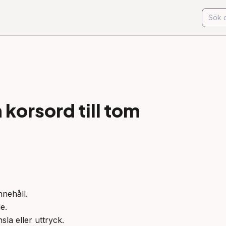
korsord till
tom
nehåll.

e.

sla eller uttryck.