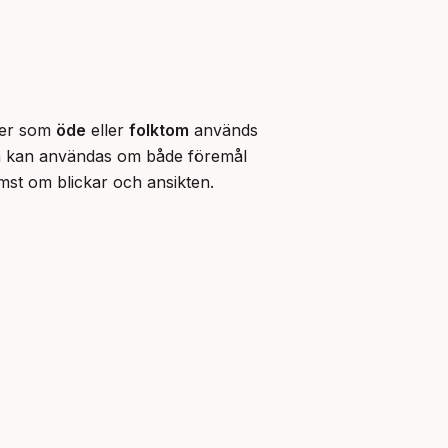
mer som 
öde
 eller 
folktom
 används 
och kan användas om både föremål 
mst om blickar och ansikten.