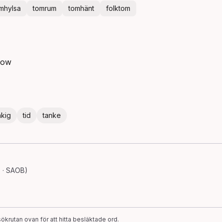
mhylsa
tomrum
tomhänt
folktom
low
åkig
tid
tanke
 · SAOB)
ökrutan ovan för att hitta besläktade ord.