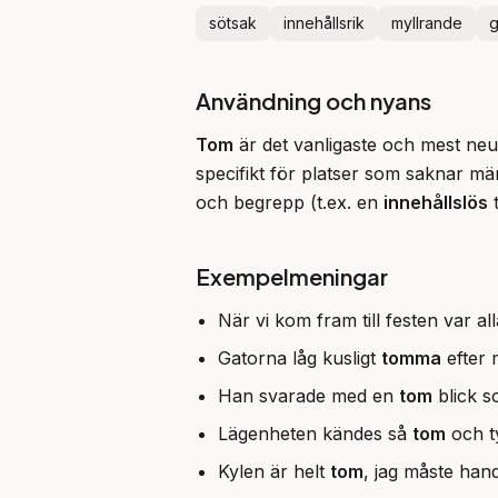
sötsak
innehållsrik
myllrande
g
Användning och nyans
Tom
 är det vanligaste och mest ne
specifikt för platser som saknar mä
och begrepp (t.ex. en 
innehållslös
 
Exempelmeningar
När vi kom fram till festen var a
Gatorna låg kusligt
tomma
efter 
Han svarade med en
tom
blick s
Lägenheten kändes så
tom
och ty
Kylen är helt
tom
, jag måste han