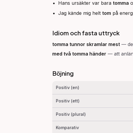
Hans ursäkter var bara
tomma
o
Jag kände mig helt
tom
på energi
Idiom och fasta uttryck
tomma tunnor skramlar mest
—
de
med två tomma händer
—
att anlä
Böjning
Positiv (en)
Positiv (ett)
Positiv (plural)
Komparativ