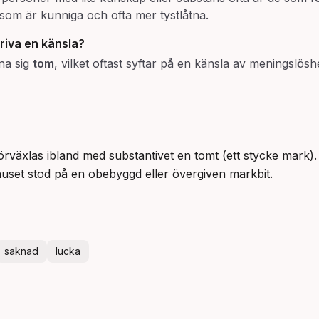
e som är kunniga och ofta mer tystlåtna.
riva en känsla?
nna sig
tom
, vilket oftast syftar på en känsla av meningslöshe
örväxlas ibland med substantivet en tomt (ett stycke mark
huset stod på en obebyggd eller övergiven markbit.
saknad
lucka