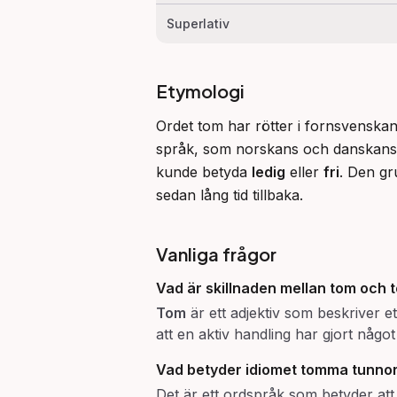
Superlativ
Etymologi
Ordet tom har rötter i fornsvenskan
språk, som norskans och danskans 
kunde betyda 
ledig
 eller 
fri
. Den gr
sedan lång tid tillbaka.
Vanliga frågor
Vad är skillnaden mellan
tom
och
Tom
är ett adjektiv som beskriver ett
att en aktiv handling har gjort någo
Vad betyder idiomet
tomma tunnor
Det är ett ordspråk som betyder at