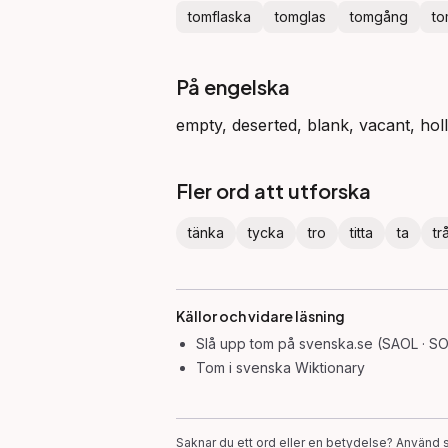
tomflaska
tomglas
tomgång
to
På engelska
empty, deserted, blank, vacant, hol
Fler ord att utforska
tänka
tycka
tro
titta
ta
tr
Källor och vidare läsning
Slå upp
tom
på svenska.se (SAOL · SO
Tom
i svenska Wiktionary
Saknar du ett ord eller en betydelse? Använd s