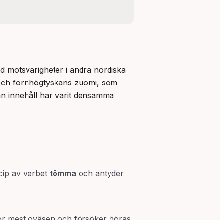
d motsvarigheter i andra nordiska 
och fornhögtyskans zuomi, som 
ån innehåll har varit densamma 
icip av verbet
tömma
och antyder
för mest oväsen och försöker höras