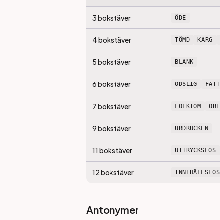
3
bokstäver
ÖDE
4
bokstäver
TÖMD
KARG
5
bokstäver
BLANK
6
bokstäver
ÖDSLIG
FAT
7
bokstäver
FOLKTOM
OB
9
bokstäver
URDRUCKEN
11
bokstäver
UTTRYCKSLÖS
12
bokstäver
INNEHÅLLSLÖS
Antonymer