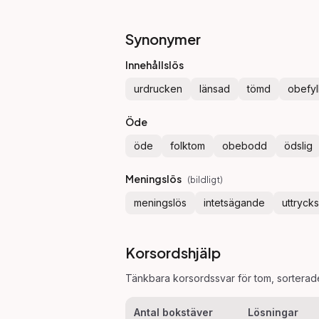
Synonymer
Innehållslös
urdrucken
länsad
tömd
obefyl
Öde
öde
folktom
obebodd
ödslig
Meningslös
(
bildligt
)
meningslös
intetsägande
uttrycks
Korsordshjälp
Tänkbara korsordssvar för
tom
, sorterad
Antal bokstäver
Lösningar