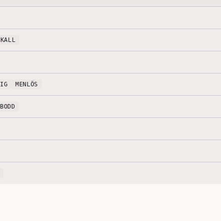
KALL
TIG
MENLÖS
EBODD