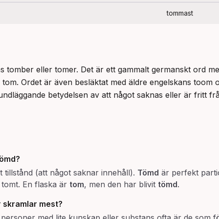
tommast
s tomber eller tomer. Det är ett gammalt germanskt ord me
tom. Ordet är även besläktat med äldre engelskans toom 
undläggande betydelsen av att något saknas eller är fritt fr
tömd
?
 tillstånd (att något saknar innehåll).
Tömd
är perfekt part
t tomt. En flaska är
tom
, men den har blivit
tömd
.
 skramlar mest
?
t personer med lite kunskap eller substans ofta är de som 