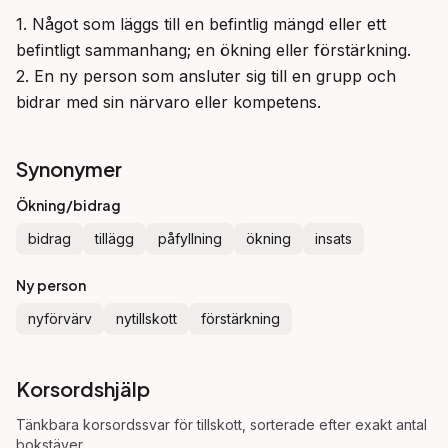
1. Något som läggs till en befintlig mängd eller ett 
befintligt sammanhang; en ökning eller förstärkning.

2. En ny person som ansluter sig till en grupp och 
bidrar med sin närvaro eller kompetens.
Synonymer
Ökning/bidrag
bidrag
tillägg
påfyllning
ökning
insats
Ny person
nyförvärv
nytillskott
förstärkning
Korsordshjälp
Tänkbara korsordssvar för
tillskott
, sorterade efter exakt antal
bokstäver.