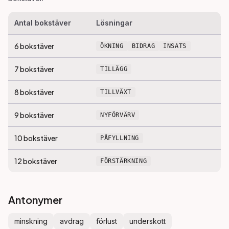
Antal bokstäver
Lösningar
6
bokstäver
ÖKNING
BIDRAG
INSATS
7
bokstäver
TILLÄGG
8
bokstäver
TILLVÄXT
9
bokstäver
NYFÖRVÄRV
10
bokstäver
PÅFYLLNING
12
bokstäver
FÖRSTÄRKNING
Antonymer
minskning
avdrag
förlust
underskott