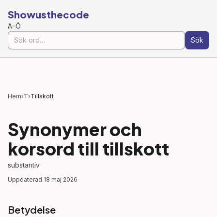
Showusthecode
A–Ö
Sök
Hem
›
T
›
Tillskott
Synonymer och
korsord till
tillskott
substantiv
Uppdaterad
18 maj 2026
Betydelse