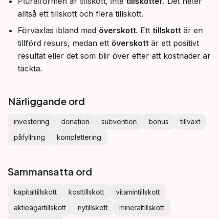
Pluralformen är tillskott, inte
tillskotter
. Det heter
alltså ett tillskott och flera tillskott.
Förväxlas ibland med
överskott
. Ett
tillskott
är en
tillförd resurs, medan ett
överskott
är ett positivt
resultat eller det som blir över efter att kostnader är
täckta.
Närliggande ord
investering
donation
subvention
bonus
tillväxt
påfyllning
komplettering
Sammansatta ord
kapitaltillskott
kosttillskott
vitamintillskott
aktieägartillskott
nytillskott
mineraltillskott