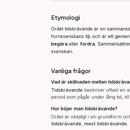
Etymologi
Ordet tidskrävande är en sammansättn
begära
 eller 
fordra
. Sammansättni
svenskan.
Vanliga frågor
Vad är skillnaden mellan
tidskräv
Tidskrävande
beskriver oftast en a
period som pågår under lång tid, ti
Hur böjer man
tidskrävande
?
Ordet är oböjligt i sin grundform o
tidskrävande
,
mest tidskrävande
.