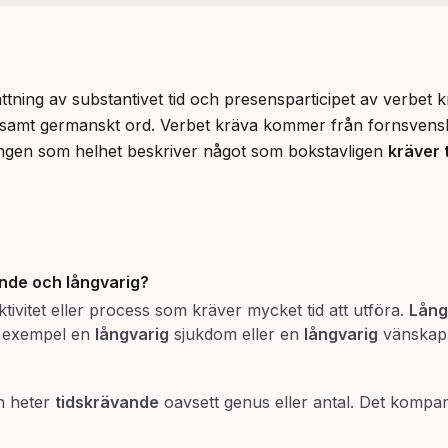
ing av substantivet tid och presensparticipet av verbet kräv
ngen som helhet beskriver något som bokstavligen 
kräver 
ande
och
långvarig
?
ktivitet eller process som kräver mycket tid att utföra.
Lång
ll exempel en
långvarig
sjukdom eller en
långvarig
vänskap
ch heter
tidskrävande
oavsett genus eller antal. Det komp