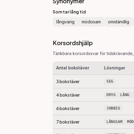
Synonymer
Som tar lång tid
långvarig
mödosam
omständlig
Korsordshjälp
Tänkbara korsordssvar för
tidskrävande
Antal bokstäver
Lösningar
3
bokstäver
SEG
4
bokstäver
DRYG
LÅNG
6
bokstäver
JOBBIG
7
bokstäver
LÅNGSAM
MÖ