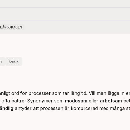
LÅNGDRAGEN
m
kvick
anligt ord för processer som tar lång tid. Vill man lägga in en
 ofta bättre. Synonymer som 
mödosam
 eller 
arbetsam
 be
ändlig
 antyder att processen är komplicerad med många steg,