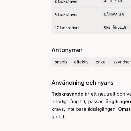
8
bokstäver
ARBETSAM
9
bokstäver
LÅNGVARIG
10
bokstäver
OMSTÄNDLIG
Antonymer
snabb
effektiv
enkel
skyndsa
Användning och nyans
Tidskrävande
 är ett neutralt och v
onödigt lång tid, passar 
långdragen
krävs, inte bara tidsåtgången. 
Omst
tar tid.