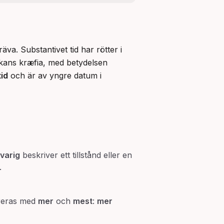
a. Substantivet tid har rötter i 
fornsvenskans tiþ och är ett gemensamt germanskt ord. Verbet kräva kommer från fornsvenskans kræfia, med betydelsen 
tid
 och är av yngre datum i 
varig
beskriver ett tillstånd eller en
.
areras med
mer
och
mest
:
mer