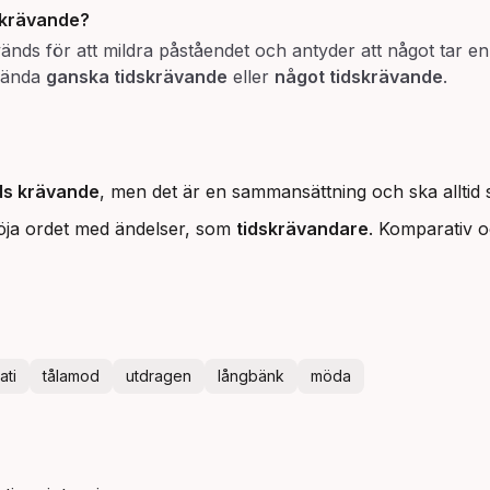
dskrävande
?
används för att mildra påståendet och antyder att något tar
nvända
ganska tidskrävande
eller
något tidskrävande
.
ds krävande
, men det är en sammansättning och ska alltid s
 böja ordet med ändelser, som
tidskrävandare
. Komparativ o
ati
tålamod
utdragen
långbänk
möda