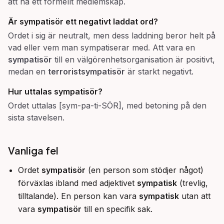
att ha ett formellt medlemskap.
Är sympatisör ett negativt laddat ord?
Ordet i sig är neutralt, men dess laddning beror helt på
vad eller vem man sympatiserar med. Att vara en
sympatisör
till en välgörenhetsorganisation är positivt,
medan en
terroristsympatisör
är starkt negativt.
Hur uttalas sympatisör?
Ordet uttalas [sym-pa-ti-SÖR], med betoning på den
sista stavelsen.
Vanliga fel
Ordet
sympatisör
(en person som stödjer något)
förväxlas ibland med adjektivet
sympatisk
(trevlig,
tilltalande). En person kan vara
sympatisk
utan att
vara
sympatisör
till en specifik sak.