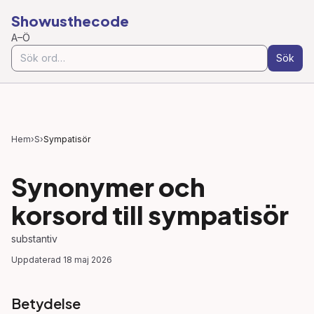
Showusthecode
A–Ö
Sök
Hem
›
S
›
Sympatisör
Synonymer och
korsord till
sympatisör
substantiv
Uppdaterad
18 maj 2026
Betydelse