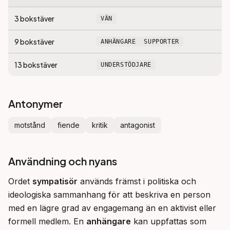
3
bokstäver
VÄN
9
bokstäver
ANHÄNGARE
SUPPORTER
13
bokstäver
UNDERSTÖDJARE
Antonymer
motstånd
fiende
kritik
antagonist
Användning och nyans
Ordet 
sympatisör
 används främst i politiska och 
ideologiska sammanhang för att beskriva en person 
med en lägre grad av engagemang än en aktivist eller 
formell medlem. En 
anhängare
 kan uppfattas som 