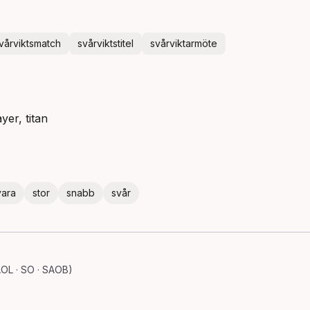
vårviktsmatch
svårviktstitel
svårviktarmöte
yer, titan
vara
stor
snabb
svår
OL · SO · SAOB)