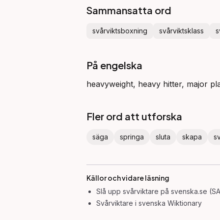
Sammansatta ord
svårviktsboxning
svårviktsklass
s
På engelska
heavyweight, heavy hitter, major pla
Fler ord att utforska
säga
springa
sluta
skapa
s
Källor och vidare läsning
Slå upp
svårviktare
på svenska.se (SA
Svårviktare
i svenska Wiktionary