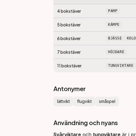
4
bokstäver
PAMP
5
bokstäver
KÄMPE
6
bokstäver
BJÄSSE
KOL
7
bokstäver
HÖJDARE
11
bokstäver
TUNGVIKTARE
Antonymer
lättvikt
flugvikt
småspel
Användning och nyans
Svårviktare
 och 
tungviktare