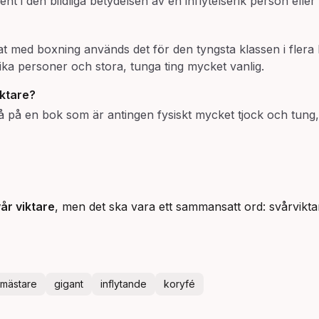
t i den bildliga betydelsen av en inflytelserik person eller
pat med boxning används det för den tyngsta klassen i fler
rika personer och stora, tunga ting mycket vanlig.
iktare?
r då på en bok som är antingen fysiskt mycket tjock och tung
år viktare
, men det ska vara ett sammansatt ord: svårvikta
mästare
gigant
inflytande
koryfé