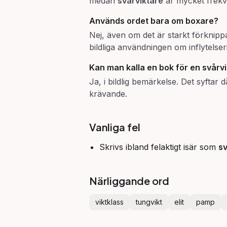
medan
svårviktare
är mycket frekven
Används ordet bara om boxare?
Nej, även om det är starkt förknip
bildliga användningen om inflytelse
Kan man kalla en bok för en svårv
Ja, i bildlig bemärkelse. Det syfta
krävande.
Vanliga fel
Skrivs ibland felaktigt isär som
sv
Närliggande ord
viktklass
tungvikt
elit
pamp