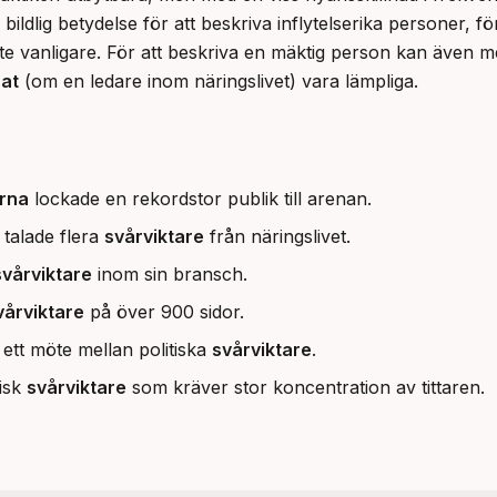
at
 (om en ledare inom näringslivet) vara lämpliga.
arna
lockade en rekordstor publik till arenan.
talade flera
svårviktare
från näringslivet.
svårviktare
inom sin bransch.
vårviktare
på över 900 sidor.
ett möte mellan politiska
svårviktare
.
fisk
svårviktare
som kräver stor koncentration av tittaren.