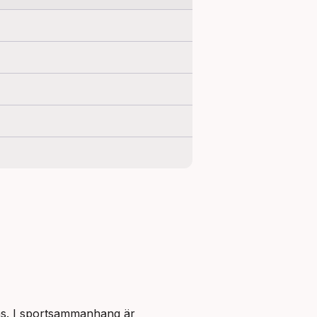
 är i praktiken utbytbara, men med en viss nyansskillnad i frekvens. I sportsammanhang är 