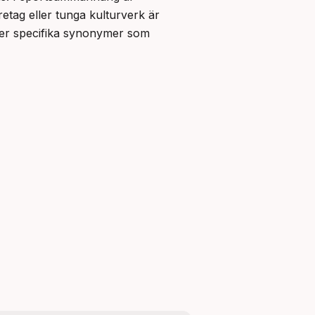
 ofta det primära valet. I bildlig betydelse för att beskriva inflytelserika personer, företag eller tunga kulturverk är 
 minst lika vanligt, om inte vanligare. För att beskriva en mäktig person kan även mer specifika synonymer som 