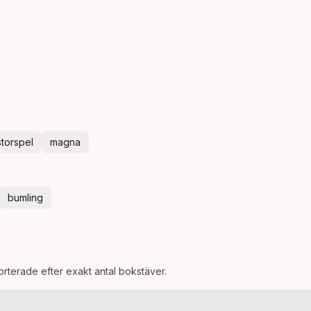
storspel
magna
bumling
sorterade efter exakt antal bokstäver.