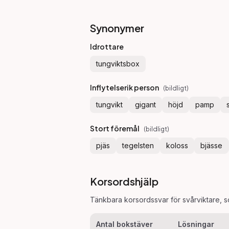
Synonymer
Idrottare
tungviktsbox
Inflytelserik person
(
bildligt
)
tungvikt
gigant
höjd
pamp
Stort föremål
(
bildligt
)
pjäs
tegelsten
koloss
bjässe
Korsordshjälp
Tänkbara korsordssvar för
svårviktare
, 
Antal bokstäver
Lösningar