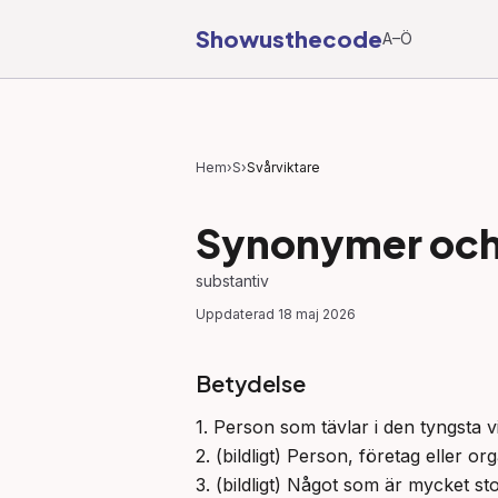
Showusthecode
A–Ö
Hem
›
S
›
Svårviktare
Synonymer och 
substantiv
Uppdaterad
18 maj 2026
Betydelse
1. Person som tävlar i den tyngsta vi
2. (bildligt) Person, företag eller o
3. (bildligt) Något som är mycket sto