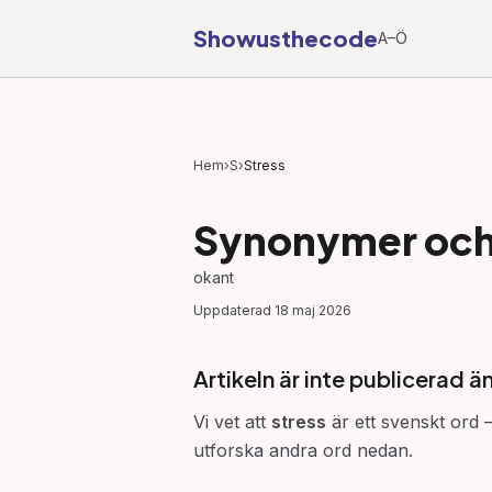
Showusthecode
A–Ö
Hem
›
S
›
Stress
Synonymer och 
okant
Uppdaterad
18 maj 2026
Artikeln är inte publicerad ä
Vi vet att
stress
är ett svenskt ord —
utforska andra ord nedan.