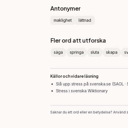
Antonymer
maklighet
lättnad
Fler ord att utforska
säga
springa
sluta
skapa
s
Källor och vidare läsning
Slå upp
stress
på svenska.se (SAOL · 
Stress
i svenska Wiktionary
Saknar du ett ord eller en betydelse? Använd s