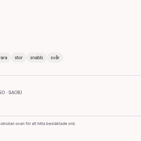
vara
stor
snabb
svår
SO · SAOB)
ökrutan ovan för att hitta besläktade ord.