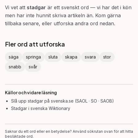
Vi vet att
stadgar
är ett svenskt ord — vi har det i kön
men har inte hunnit skriva artikeln än. Kom gärna
tillbaka senare, eller utforska andra ord nedan.
Fler ord att utforska
säga
springa
sluta
skapa
svara
stor
snabb
svår
Källor och vidare läsning
Slå upp
stadgar
på svenska.se (SAOL · SO · SAOB)
Stadgar
i svenska Wiktionary
Saknar du ett ord eller en betydelse? Använd sökrutan ovan för att hitta
besläktade ord.