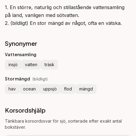
1. En större, naturlig och stillastående vattensamling 
på land, vanligen med sötvatten.

2. (bildligt) En stor mängd av något, ofta en vätska.
Synonymer
Vattensamling
insjö
vatten
träsk
Stor mängd
(
bildligt
)
hav
ocean
uppsjö
flod
mängd
Korsordshjälp
Tänkbara korsordssvar för
sjö
, sorterade efter exakt antal
bokstäver.