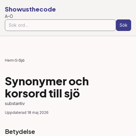
Showusthecode
A–Ö
Sök
Hem
›
S
›
Sjö
Synonymer och
korsord till
sjö
substantiv
Uppdaterad
18 maj 2026
Betydelse