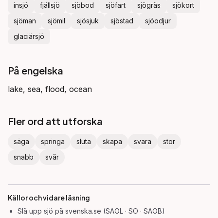
insjö
fjällsjö
sjöbod
sjöfart
sjögräs
sjökort
sjöman
sjömil
sjösjuk
sjöstad
sjöodjur
glaciärsjö
På engelska
lake, sea, flood, ocean
Fler ord att utforska
säga
springa
sluta
skapa
svara
stor
snabb
svår
Källor och vidare läsning
Slå upp
sjö
på svenska.se (SAOL · SO · SAOB)