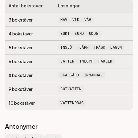
Antal bokstäver
Lösningar
3
bokstäver
HAV
VIK
VÅG
4
bokstäver
BUKT
SUND
UDDE
5
bokstäver
INSJÖ
TJÄRN
TRÄSK
LAGUN
6
bokstäver
VATTEN
INLOPP
FARLED
8
bokstäver
SKÄRGÅRD
INNANHAV
9
bokstäver
SÖTVATTEN
10
bokstäver
VATTENDRAG
Antonymer