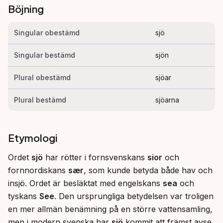
Böjning
Singular obestämd
sjö
Singular bestämd
sjön
Plural obestämd
sjöar
Plural bestämd
sjöarna
Etymologi
Ordet 
sjö
 har rötter i fornsvenskans 
sior
 och 
fornnordiskans 
sær
, som kunde betyda både hav och 
insjö. Ordet är besläktat med engelskans 
sea
 och 
tyskans 
See
. Den ursprungliga betydelsen var troligen 
en mer allmän benämning på en större vattensamling, 
men i modern svenska har 
sjö
 kommit att främst avse 