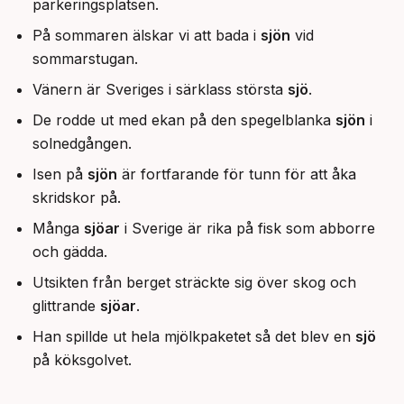
parkeringsplatsen.
På sommaren älskar vi att bada i
sjön
vid
sommarstugan.
Vänern är Sveriges i särklass största
sjö
.
De rodde ut med ekan på den spegelblanka
sjön
i
solnedgången.
Isen på
sjön
är fortfarande för tunn för att åka
skridskor på.
Många
sjöar
i Sverige är rika på fisk som abborre
och gädda.
Utsikten från berget sträckte sig över skog och
glittrande
sjöar
.
Han spillde ut hela mjölkpaketet så det blev en
sjö
på köksgolvet.