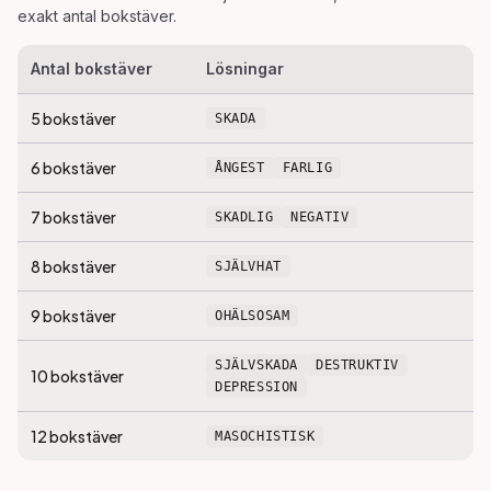
exakt antal bokstäver.
Antal bokstäver
Lösningar
5
bokstäver
SKADA
6
bokstäver
ÅNGEST
FARLIG
7
bokstäver
SKADLIG
NEGATIV
8
bokstäver
SJÄLVHAT
9
bokstäver
OHÄLSOSAM
SJÄLVSKADA
DESTRUKTIV
10
bokstäver
DEPRESSION
12
bokstäver
MASOCHISTISK