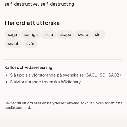
self-destructive, self-destructing
Fler ord att utforska
säga
springa
sluta
skapa
svara
stor
snabb
svår
Källor och vidare läsning
Slå upp
självförstörande
på svenska.se (SAOL · SO · SAOB)
Självförstörande
i svenska Wiktionary
Saknar du ett ord eller en betydelse? Använd sökrutan ovan för att hitta
besläktade ord.