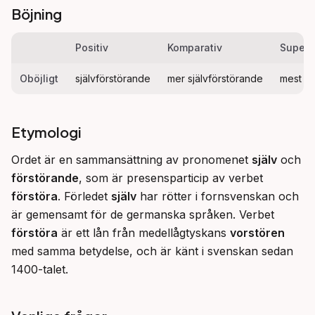
Böjning
Positiv
Komparativ
Superla
Oböjligt
självförstörande
mer självförstörande
mest sj
Etymologi
Ordet är en sammansättning av pronomenet 
själv
 och 
förstörande
, som är presensparticip av verbet 
förstöra
. Förledet 
själv
 har rötter i fornsvenskan och 
är gemensamt för de germanska språken. Verbet 
förstöra
 är ett lån från medellågtyskans 
vorstören
med samma betydelse, och är känt i svenskan sedan 
1400-talet.