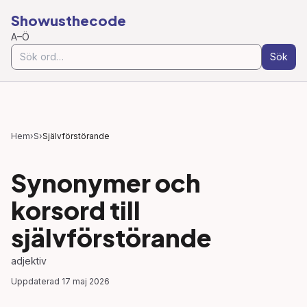
Showusthecode
A–Ö
Sök
Hem
›
S
›
Självförstörande
Synonymer och
korsord till
självförstörande
adjektiv
Uppdaterad
17 maj 2026