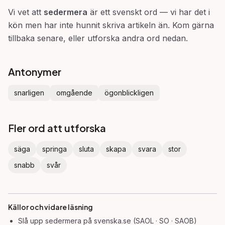
Vi vet att
sedermera
är ett svenskt ord — vi har det i
kön men har inte hunnit skriva artikeln än. Kom gärna
tillbaka senare, eller utforska andra ord nedan.
Antonymer
snarligen
omgående
ögonblickligen
Fler ord att utforska
säga
springa
sluta
skapa
svara
stor
snabb
svår
Källor och vidare läsning
Slå upp
sedermera
på svenska.se (SAOL · SO · SAOB)