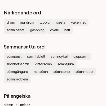
Närliggande ord
dröm
mardröm
tupplur
siesta
vakenhet
sömnlöshet
gäspning
dvala
natt
Sammansatta ord
sömnbrist
sömntablett
sömncykel
djupsömn
skönhetssömn
vintersömn
sömnsjuka
sömngångare
nattsömn
sömnapné
sömnmedel
sömnproblem
På engelska
sleep, slumber