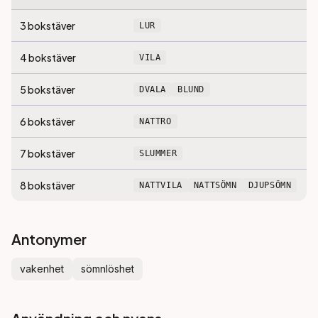
3
bokstäver
LUR
4
bokstäver
VILA
5
bokstäver
DVALA
BLUND
6
bokstäver
NATTRO
7
bokstäver
SLUMMER
8
bokstäver
NATTVILA
NATTSÖMN
DJUPSÖMN
Antonymer
vakenhet
sömnlöshet