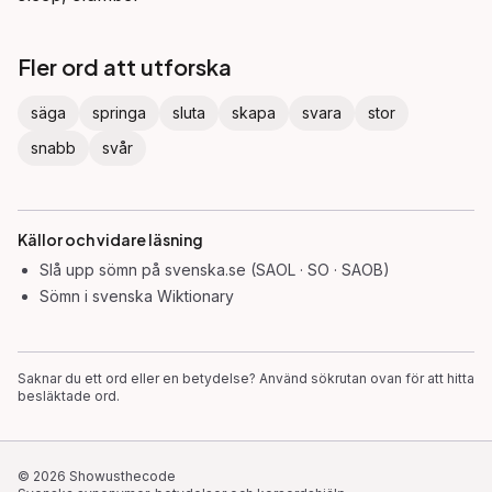
Fler ord att utforska
säga
springa
sluta
skapa
svara
stor
snabb
svår
Källor och vidare läsning
Slå upp
sömn
på svenska.se (SAOL · SO · SAOB)
Sömn
i svenska Wiktionary
Saknar du ett ord eller en betydelse? Använd sökrutan ovan för att hitta
besläktade ord.
©
2026
Showusthecode