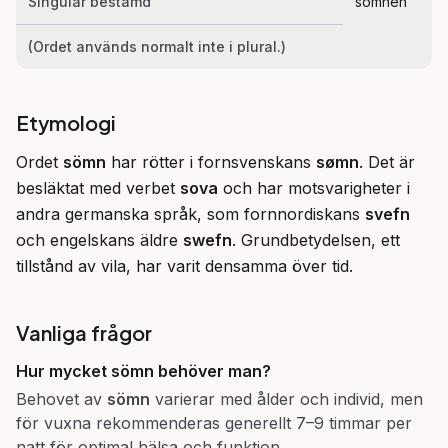
Singular bestämd
sömnen
(Ordet används normalt inte i plural.)
Etymologi
Ordet 
sömn
 har rötter i fornsvenskans 
sømn
. Det är 
besläktat med verbet 
sova
 och har motsvarigheter i 
andra germanska språk, som fornnordiskans 
svefn
och engelskans äldre 
swefn
. Grundbetydelsen, ett 
tillstånd av vila, har varit densamma över tid.
Vanliga frågor
Hur mycket sömn behöver man?
Behovet av
sömn
varierar med ålder och individ, men
för vuxna rekommenderas generellt 7–9 timmar per
natt för optimal hälsa och funktion.