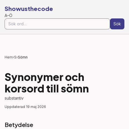
Showusthecode
A–Ö
Sök
Hem
›
S
›
Sömn
Synonymer och
korsord till
sömn
substantiv
Uppdaterad
19 maj 2026
Betydelse