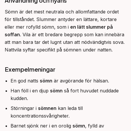
Användning och nyans
Sömn är det mest neutrala och allomfattande ordet 
för tillståndet. Slummer antyder en lättare, kortare 
eller mer rofylld sömn, som i 
en lätt slummer på 
soffan
. Vila är ett bredare begrepp som kan innebära 
att man bara tar det lugnt utan att nödvändigtvis sova. 
Nattvila syftar specifikt på sömnen under natten.
Exempelmeningar
En god natts
sömn
är avgörande för hälsan.
Han föll i en djup
sömn
så fort huvudet nuddade
kudden.
Störningar i
sömnen
kan leda till
koncentrationssvårigheter.
Barnet sjönk ner i en orolig
sömn
, fylld av