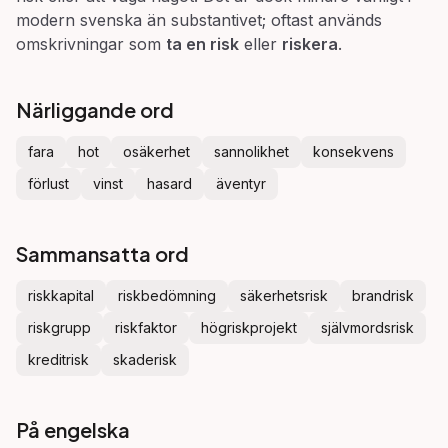
modern svenska än substantivet; oftast används
omskrivningar som
ta en risk
eller
riskera
.
Närliggande ord
fara
hot
osäkerhet
sannolikhet
konsekvens
förlust
vinst
hasard
äventyr
Sammansatta ord
riskkapital
riskbedömning
säkerhetsrisk
brandrisk
riskgrupp
riskfaktor
högriskprojekt
självmordsrisk
kreditrisk
skaderisk
På engelska