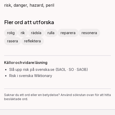
risk, danger, hazard, peril
Fler ord att utforska
rolig
rik
rädsla
rulla
reparera
resonera
rasera
reflektera
Källor och vidare läsning
Slå upp
risk
på svenska.se (SAOL · SO · SAOB)
Risk
i svenska Wiktionary
Saknar du ett ord eller en betydelse? Använd sökrutan ovan för att hitta
besläktade ord.