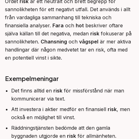
Ordet 
risk
 är ett neutralt och brett begrepp för 
sannolikheten för ett negativt utfall. Det används i allt 
från vardagliga sammanhang till tekniska och 
finansiella analyser. 
Fara
 och 
hot
 beskriver oftare 
själva källan till det negativa, medan 
risk
 fokuserar på 
sannolikheten. 
Chansning
 och 
vågspel
 är mer aktiva 
handlingar där någon medvetet tar en risk, ofta med 
en potentiell vinst i sikte.
Exempelmeningar
Det finns alltid en
risk
för missförstånd när man
kommunicerar via text.
Att investera i aktier medför en finansiell
risk
, men
också en möjlighet till vinst.
Räddningstjänsten bedömde att den gamla
byggnaden utgjorde en
risk
för allmänheten.