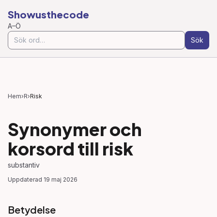
Showusthecode
A–Ö
Sök
Hem
›
R
›
Risk
Synonymer och
korsord till
risk
substantiv
Uppdaterad
19 maj 2026
Betydelse