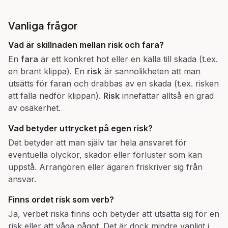
Vanliga frågor
Vad är skillnaden mellan
risk
och
fara
?
En
fara
är ett konkret hot eller en källa till skada (t.ex.
en brant klippa). En
risk
är sannolikheten att man
utsätts för faran och drabbas av en skada (t.ex. risken
att falla nedför klippan).
Risk
innefattar alltså en grad
av osäkerhet.
Vad betyder uttrycket
på egen risk
?
Det betyder att man själv tar hela ansvaret för
eventuella olyckor, skador eller förluster som kan
uppstå. Arrangören eller ägaren friskriver sig från
ansvar.
Finns ordet
risk
som verb?
Ja, verbet riska finns och betyder att utsätta sig för en
risk eller att våga något. Det är dock mindre vanligt i