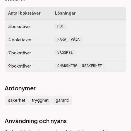
Antal bokstäver
Lösningar
3
bokstäver
HOT
4
bokstäver
FARA
VÅDA
7
bokstäver
VÅGSPEL
9
bokstäver
CHANSNING
OSÄKERHET
Antonymer
säkerhet
trygghet
garanti
Användning och nyans