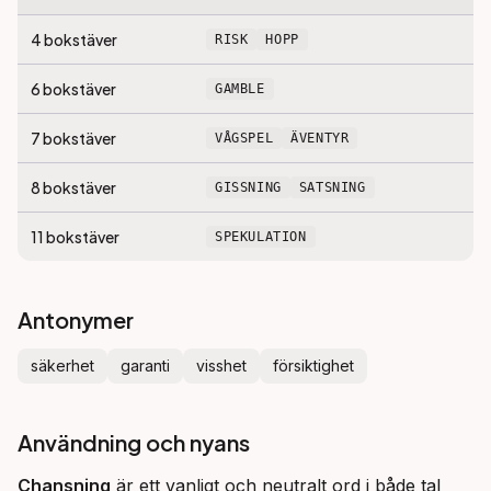
4
bokstäver
RISK
HOPP
6
bokstäver
GAMBLE
7
bokstäver
VÅGSPEL
ÄVENTYR
8
bokstäver
GISSNING
SATSNING
11
bokstäver
SPEKULATION
Antonymer
säkerhet
garanti
visshet
försiktighet
Användning och nyans
Chansning
 är ett vanligt och neutralt ord i både tal 