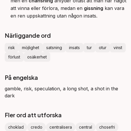
men en
chansning
antyder oftast att man har något
att vinna eller förlora, medan en
gissning
kan vara
en ren uppskattning utan någon insats.
Närliggande ord
risk
möjlighet
satsning
insats
tur
otur
vinst
förlust
osäkerhet
På engelska
gamble, risk, speculation, a long shot, a shot in the
dark
Fler ord att utforska
choklad
credo
centralisera
central
chosefri