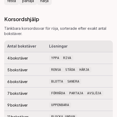
festa
partaja
härja
Korsordshjälp
Tänkbara korsordssvar för
röja
, sorterade efter exakt antal
bokstäver.
Antal bokstäver
Lösningar
4
bokstäver
YPPA
RIVA
5
bokstäver
RENSA
STÄDA
HÄRJA
6
bokstäver
BLOTTA
SANERA
7
bokstäver
FÖRRÅDA
PARTAJA
AVSLÖJA
9
bokstäver
UPPENBARA
11
bokstäver
PLOCKA UNDAN