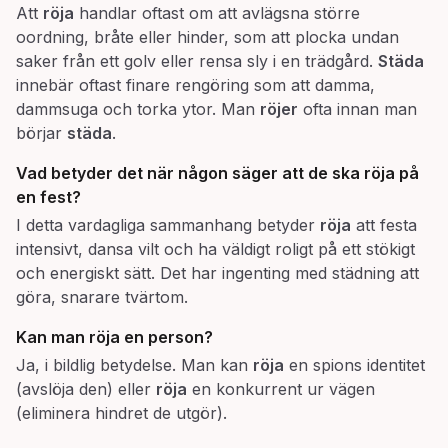
Att
röja
handlar oftast om att avlägsna större
oordning, bråte eller hinder, som att plocka undan
saker från ett golv eller rensa sly i en trädgård.
Städa
innebär oftast finare rengöring som att damma,
dammsuga och torka ytor. Man
röjer
ofta innan man
börjar
städa
.
Vad betyder det när någon säger att de ska
röja
på
en fest?
I detta vardagliga sammanhang betyder
röja
att festa
intensivt, dansa vilt och ha väldigt roligt på ett stökigt
och energiskt sätt. Det har ingenting med städning att
göra, snarare tvärtom.
Kan man
röja
en person?
Ja, i bildlig betydelse. Man kan
röja
en spions identitet
(avslöja den) eller
röja
en konkurrent ur vägen
(eliminera hindret de utgör).