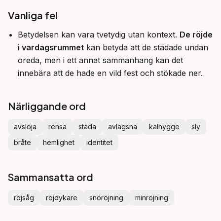
Vanliga fel
Betydelsen kan vara tvetydig utan kontext.
De röjde
i vardagsrummet
kan betyda att de städade undan
oreda, men i ett annat sammanhang kan det
innebära att de hade en vild fest och stökade ner.
Närliggande ord
avslöja
rensa
städa
avlägsna
kalhygge
sly
bråte
hemlighet
identitet
Sammansatta ord
röjsåg
röjdykare
snöröjning
minröjning