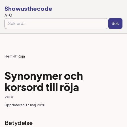
Showusthecode
A–Ö
Sök
Hem
›
R
›
Röja
Synonymer och
korsord till
röja
verb
Uppdaterad
17 maj 2026
Betydelse