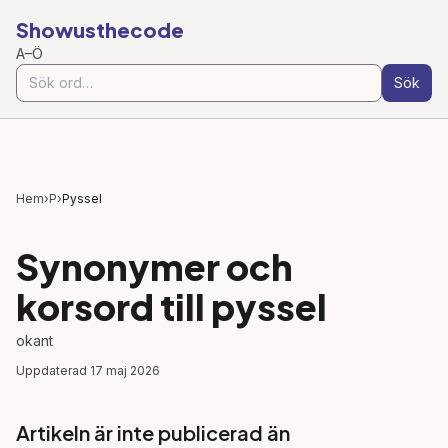
Showusthecode
A–Ö
Sök
Hem
›
P
›
Pyssel
Synonymer och
korsord till
pyssel
okant
Uppdaterad
17 maj 2026
Artikeln är inte publicerad än