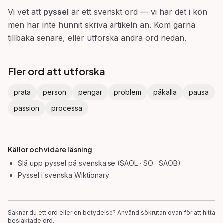
Vi vet att
pyssel
är ett svenskt ord — vi har det i kön
men har inte hunnit skriva artikeln än. Kom gärna
tillbaka senare, eller utforska andra ord nedan.
Fler ord att utforska
prata
person
pengar
problem
påkalla
pausa
passion
processa
Källor och vidare läsning
Slå upp
pyssel
på svenska.se (SAOL · SO · SAOB)
Pyssel
i svenska Wiktionary
Saknar du ett ord eller en betydelse? Använd sökrutan ovan för att hitta
besläktade ord.