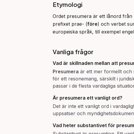
Etymologi
Ordet presumera är ett lånord från
prefixet prae- (
före
) och verbet su
europeiska språk, till exempel eng
Vanliga frågor
Vad är skillnaden mellan att
presu
Presumera
är ett mer formellt och
för ett resonemang, särskilt i juri
passar i de flesta vardagliga situatio
Är
presumera
ett vanligt ord?
Det är inte ett vanligt ord i vardag
uppsatser och myndighetsdokumen
Vad heter substantivet för
presum
Substantivet är presumtion. Ett vanl