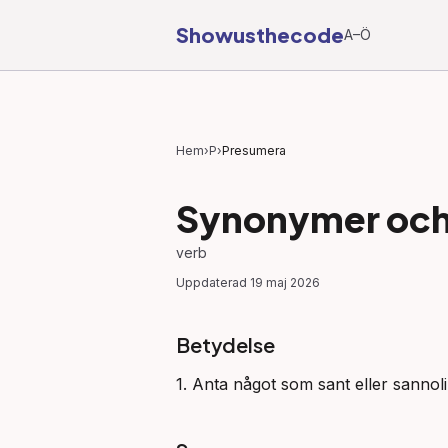
Showusthecode
A–Ö
Hem
›
P
›
Presumera
Synonymer och 
verb
Uppdaterad
19 maj 2026
Betydelse
1. Anta något som sant eller sannolik