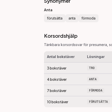
Synonymer
Anta
förutsätta
anta
förmoda
Korsordshjälp
Tänkbara korsordssvar för
presumera
, s
Antal bokstäver
Lösningar
3
bokstäver
TRO
4
bokstäver
ANTA
7
bokstäver
FÖRMODA
10
bokstäver
FÖRUTSÄTTA