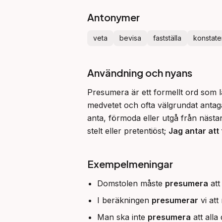
Antonymer
veta
bevisa
fastställa
konstate
Användning och nyans
Presumera är ett formellt ord som lä
medvetet och ofta välgrundat antaga
anta, förmoda eller utgå från nästan 
stelt eller pretentiöst; 
Jag antar att
Exempelmeningar
Domstolen måste
presumera
att
I beräkningen
presumerar
vi att
Man ska inte
presumera
att alla