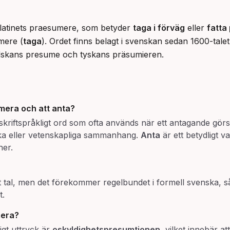
 latinets praesumere, som betyder 
taga i förväg
 eller 
fatta
mere (
taga
). Ordet finns belagt i svenskan sedan 1600-talet
elskans presume och tyskans präsumieren.
mera
och att
anta
?
 skriftspråkligt ord som ofta används när ett antagande g
diska eller vetenskapliga sammanhang.
Anta
är ett betydligt 
ner.
ligt tal, men det förekommer regelbundet i formell svenska, 
t.
era
?
igt uttryck är
oskyldighetspresumtionen
, vilket innebär a