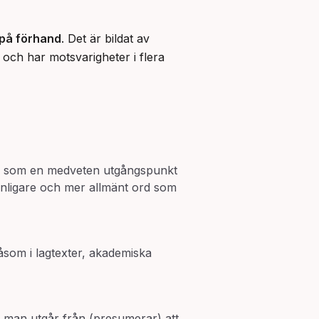
 på förhand
. Det är bildat av 
 och har motsvarigheter i flera 
örs som en medveten utgångspunkt
vanligare och mer allmänt ord som
såsom i lagtexter, akademiska
tt man utgår från (presumerar) att