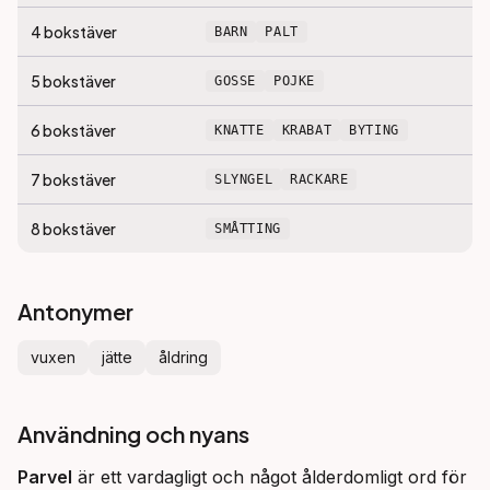
4
bokstäver
BARN
PALT
5
bokstäver
GOSSE
POJKE
6
bokstäver
KNATTE
KRABAT
BYTING
7
bokstäver
SLYNGEL
RACKARE
8
bokstäver
SMÅTTING
Antonymer
vuxen
jätte
åldring
Användning och nyans
Parvel
 är ett vardagligt och något ålderdomligt ord för 