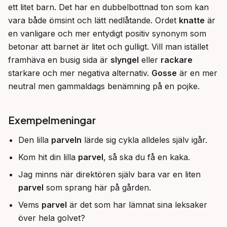
ett litet barn. Det har en dubbelbottnad ton som kan 
vara både ömsint och lätt nedlåtande. Ordet 
knatte
 är 
en vanligare och mer entydigt positiv synonym som 
betonar att barnet är litet och gulligt. Vill man istället 
framhäva en busig sida är 
slyngel
 eller 
rackare
starkare och mer negativa alternativ. 
Gosse
 är en mer 
neutral men gammaldags benämning på en pojke.
Exempelmeningar
Den lilla
parveln
lärde sig cykla alldeles själv igår.
Kom hit din lilla
parvel
, så ska du få en kaka.
Jag minns när direktören själv bara var en liten
parvel
som sprang här på gården.
Vems
parvel
är det som har lämnat sina leksaker
över hela golvet?