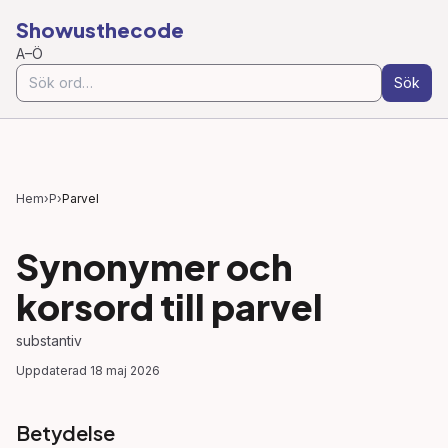
Showusthecode
A–Ö
Sök
Hem
›
P
›
Parvel
Synonymer och
korsord till
parvel
substantiv
Uppdaterad
18 maj 2026
Betydelse