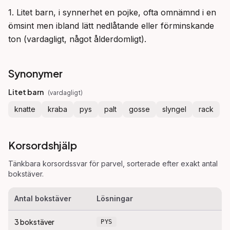
1. Litet barn, i synnerhet en pojke, ofta omnämnd i en 
ömsint men ibland lätt nedlåtande eller förminskande 
ton (vardagligt, något ålderdomligt).
Synonymer
Litet barn
(
vardagligt
)
knatte
kraba
pys
palt
gosse
slyngel
rack
Korsordshjälp
Tänkbara korsordssvar för
parvel
, sorterade efter exakt antal
bokstäver.
Antal bokstäver
Lösningar
3
bokstäver
PYS