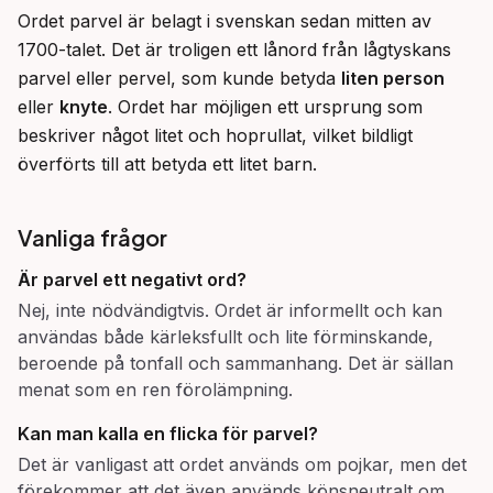
Ordet parvel är belagt i svenskan sedan mitten av 
1700-talet. Det är troligen ett lånord från lågtyskans 
parvel eller pervel, som kunde betyda 
liten person
eller 
knyte
. Ordet har möjligen ett ursprung som 
beskriver något litet och hoprullat, vilket bildligt 
överförts till att betyda ett litet barn.
Vanliga frågor
Är
parvel
ett negativt ord?
Nej, inte nödvändigtvis. Ordet är informellt och kan
användas både kärleksfullt och lite förminskande,
beroende på tonfall och sammanhang. Det är sällan
menat som en ren förolämpning.
Kan man kalla en flicka för
parvel
?
Det är vanligast att ordet används om pojkar, men det
förekommer att det även används könsneutralt om