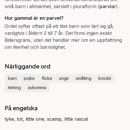
små barn i allmänhet, särskilt i pluralform (
parvlar
).
Hur gammal är en
parvel
?
Ordet syftar oftast på ett litet barn som lärt sig gå,
vanligtvis i åldern 2 till 7 år. Det finns ingen exakt
åldersgräns, utan det handlar mer om en uppfattning
om litenhet och barnslighet.
Närliggande ord
barn
pojke
flicka
unge
småtting
knodd
telning
avkomma
På engelska
tyke, tot, little one, scamp, little rascal