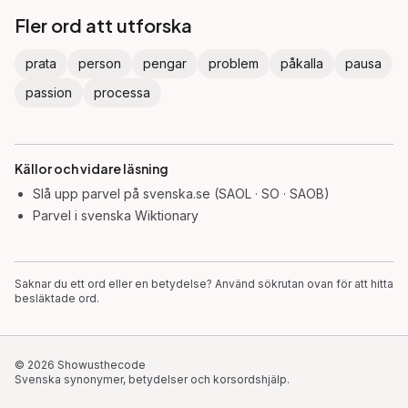
Fler ord att utforska
prata
person
pengar
problem
påkalla
pausa
passion
processa
Källor och vidare läsning
Slå upp
parvel
på svenska.se (SAOL · SO · SAOB)
Parvel
i svenska Wiktionary
Saknar du ett ord eller en betydelse? Använd sökrutan ovan för att hitta
besläktade ord.
©
2026
Showusthecode
Svenska synonymer, betydelser och korsordshjälp.